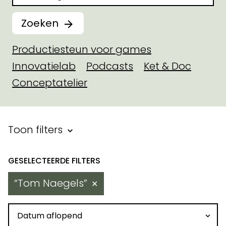
Zoeken
Productiesteun voor games
Innovatielab
Podcasts
Ket & Doc
Conceptatelier
Filter binnen toegekende steu
Toon filters
Resultaten
Tom Naegels
✕
Sorteren op datum