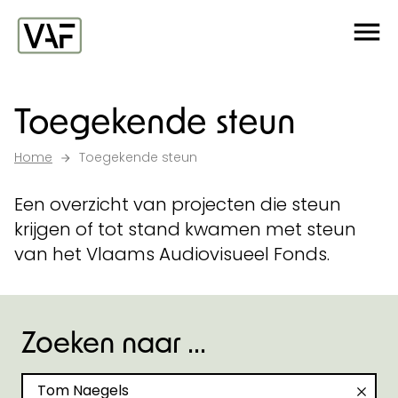
Ga verder naar de inhoud
Me
Startpagina
Toegekende steun
Home
Toegekende steun
Een overzicht van projecten die steun
krijgen of tot stand kwamen met steun
van het Vlaams Audiovisueel Fonds.
Zoeken naar ...
Zoeken naar