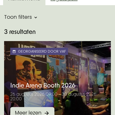
Filter binnen evenementen
Toon filters
Resultaten
3 resultaten
GEORGANISEERD DOOR VAF
Indie Arena Booth 2026
26 augustus 2026 09:00 - 30 augustus 2026
20:00
Meer lezen