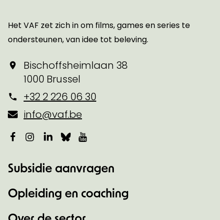
Startpagina
Het VAF zet zich in om films, games en series te
ondersteunen, van idee tot beleving.
Bischoffsheimlaan 38
1000 Brussel
+32 2 226 06 30
info@vaf.be
Facebook
Instagram
LinkedIn
Bluesky
YouTube
Subsidie aanvragen
Opleiding en coaching
Over de sector