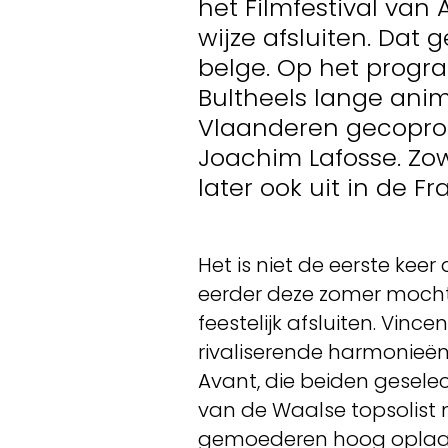
het Filmfestival van
wijze afsluiten. Dat 
belge. Op het progr
Bultheels lange anim
Vlaanderen gecoprod
Joachim Lafosse. Zo
later ook uit in de F
Het is niet de eerste kee
eerder deze zomer mocht h
feestelijk afsluiten. Vinc
rivaliserende harmonieën
Avant, die beiden geselec
van de Waalse topsolist
gemoederen hoog oplaaie