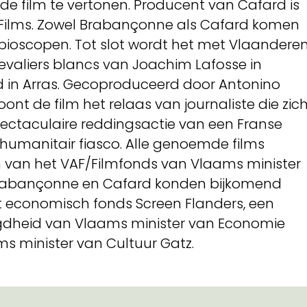
de film te vertonen. Producent van Cafard is
o Films. Zowel Brabançonne als Cafard komen
e bioscopen. Tot slot wordt het met Vlaandere
valiers blancs van Joachim Lafosse in
 in Arras. Gecoproduceerd door Antonino
nt de film het relaas van journaliste die zic
ectaculaire reddingsactie van een Franse
 humanitair fiasco. Alle genoemde films
 van het VAF/Filmfonds van Vlaams minister
Brabançonne en Cafard konden bijkomend
t economisch fonds Screen Flanders, een
egdheid van Vlaams minister van Economie
ms minister van Cultuur Gatz.