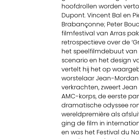
hoofdrollen worden vertol
Dupont. Vincent Bal en Pi
Brabançonne; Peter Bouck
filmfestival van Arras pa
retrospectieve over de ‘G
het speelfilmdebuut van 
scenario en het design va
vertelt hij het op waarg
worstelaar Jean-Mordant.
verkrachten, zweert Jean 
AMC-korps, de eerste pant
dramatische odyssee rond
wereldpremière als afslui
ging de film in internati
en was het Festival du N