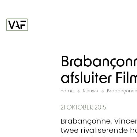
Ga verder naar de inhoud
Startpagina
Brabançonne
afsluiter Fi
Home
Nieuws
Brabançonne fe
21 OKTOBER 2015
Brabançonne, Vincen
twee rivaliserende