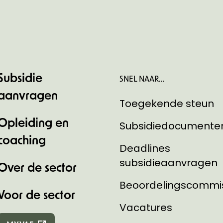
Subsidie
SNEL NAAR...
aanvragen
Toegekende steun
Opleiding en
Subsidiedocumente
coaching
Deadlines
subsidieaanvragen
Over de sector
Beoordelingscommi
Voor de sector
Vacatures