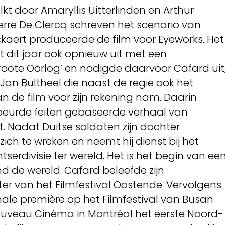
kt door Amaryllis Uitterlinden en Arthur
erre De Clercq schreven het scenario van
aert produceerde de film voor Eyeworks. Het
kt dit jaar ook opnieuw uit met een
roote Oorlog’ en nodigde daarvoor Cafard uit
Jan Bultheel die naast de regie ook het
n de film voor zijn rekening nam. Daarin
ebeurde feiten gebaseerde verhaal van
 Nadat Duitse soldaten zijn dochter
zich te wreken en neemt hij dienst bij het
serdivisie ter wereld. Het is het begin van ee
 de wereld. Cafard beleefde zijn
ter van het Filmfestival Oostende. Vervolgens
onale première op het Filmfestival van Busan
ouveau Cinéma in Montréal het eerste Noord-