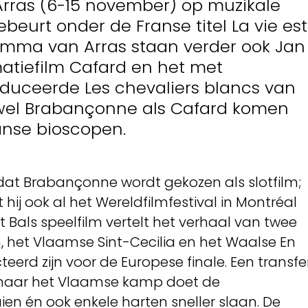
 Arras (6-15 november) op muzikale
gebeurt onder de Franse titel La vie est
amma van Arras staan verder ook Jan
atiefilm Cafard en het met
uceerde Les chevaliers blancs van
wel Brabançonne als Cafard komen
ranse bioscopen.
r dat Brabançonne wordt gekozen als slotfilm;
ij ook al het Wereldfilmfestival in Montréal
ent Bals speelfilm vertelt het verhaal van twee
, het Vlaamse Sint-Cecilia en het Waalse En
teerd zijn voor de Europese finale. Een transfe
 naar het Vlaamse kamp doet de
n én ook enkele harten sneller slaan. De