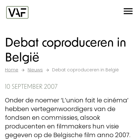
Ga verder naar de inhoud
Me
Startpagina
Debat coproduceren in
België
Home
Nieuws
Debat coproduceren in België
10 SEPTEMBER 2007
Onder de noemer ‘L’union fait le cinéma’
hebben vertegenwoordigers van de
fondsen en commissies, alsook
producenten en filmmakers hun visie
gegeven op de Belgische film anno 2007.