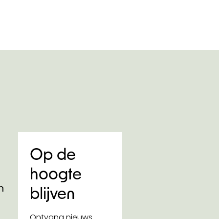
Op de
hoogte
n
blijven
Ontvang nieuws