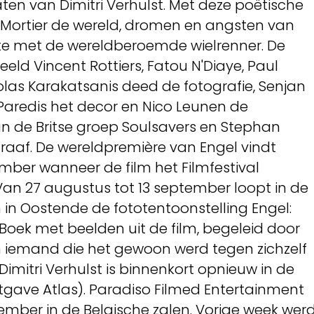
aten van Dimitri Verhulst. Met deze poëtische
n Mortier de wereld, dromen en angsten van
e met de wereldberoemde wielrenner. De
ld Vincent Rottiers, Fatou N'Diaye, Paul
colas Karakatsanis deed de fotografie, Senjan
 Paredis het decor en Nico Leunen de
n de Britse groep Soulsavers en Stephan
raaf. De wereldpremière van Engel vindt
mber wanneer de film het Filmfestival
n 27 augustus tot 13 september loopt in de
in Oostende de fototentoonstelling Engel:
Boek met beelden uit de film, begeleid door
n iemand die het gewoon werd tegen zichzelf
imitri Verhulst is binnenkort opnieuw in de
tgave Atlas). Paradiso Filmed Entertainment
tember in de Belgische zalen. Vorige week wer