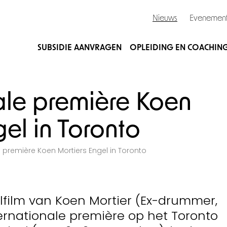
Nieuws
Evenemen
SUBSIDIE AANVRAGEN
OPLEIDING EN COACHIN
ale première Koen
gel in Toronto
e première Koen Mortiers Engel in Toronto
lfilm van Koen Mortier (Ex-drummer,
internationale première op het Toronto