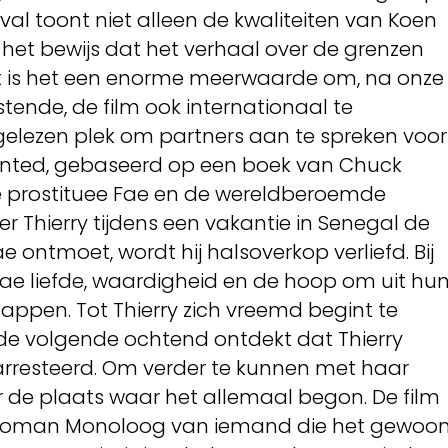
val toont niet alleen de kwaliteiten van Koen
k het bewijs dat het verhaal over de grenzen
t is het een enorme meerwaarde om, na onze
tende, de film ook internationaal te
tgelezen plek om partners aan te spreken voor
unted, gebaseerd op een boek van Chuck
de prostituee Fae en de wereldberoemde
 Thierry tijdens een vakantie in Senegal de
 ontmoet, wordt hij halsoverkop verliefd. Bij
Fae liefde, waardigheid en de hoop om uit hu
appen. Tot Thierry zich vreemd begint te
e volgende ochtend ontdekt dat Thierry
earresteerd. Om verder te kunnen met haar
r de plaats waar het allemaal begon. De film
e roman Monoloog van iemand die het gewoo