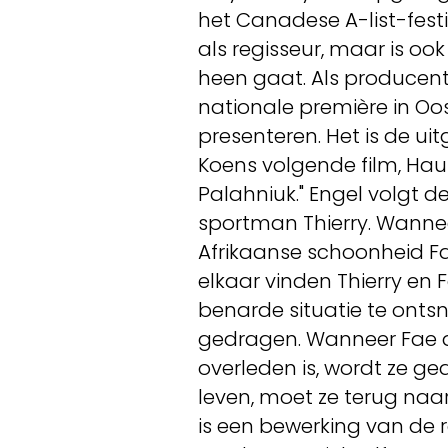
het Canadese A-list-festi
als regisseur, maar is oo
heen gaat. Als producen
nationale première in Oos
presenteren. Het is de ui
Koens volgende film, Ha
Palahniuk." Engel volgt 
sportman Thierry. Wanneer
Afrikaanse schoonheid Fae
elkaar vinden Thierry en 
benarde situatie te ontsn
gedragen. Wanneer Fae d
overleden is, wordt ze g
leven, moet ze terug naa
is een bewerking van d