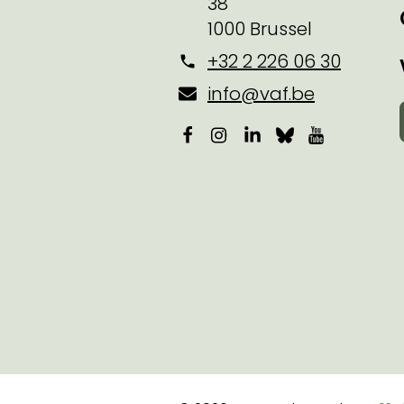
38
1000 Brussel
+32 2 226 06 30
info@vaf.be
Facebook
Instagram
LinkedIn
Bluesky
YouTube