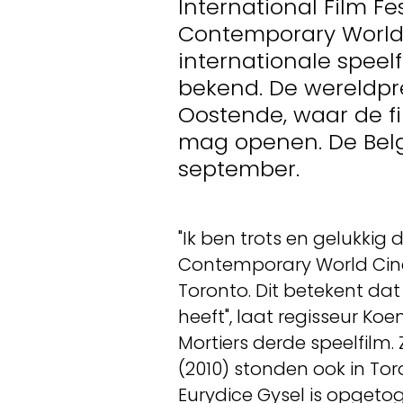
International Film Fes
Contemporary World 
internationale speel
bekend. De wereldpre
Oostende, waar de fi
mag openen. De Belg
september.
"Ik ben trots en gelukkig 
Contemporary World Cine
Toronto. Dit betekent dat 
heeft", laat regisseur Koe
Mortiers derde speelfilm.
(2010) stonden ook in T
Eurydice Gysel is opgetog