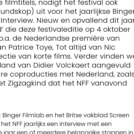
ilmtitels, nodigt het festival ook
ndskop) uit voor het jaarlijkse Binge
Interview. Nieuw en opvallend dit jaa
 die deze festivaleditie op 4 oktober
t o.a. de Nederlandse première van
an Patrice Toye, Tot altijd van Nic
ectie van korte films. Verder vinden w
Eiland van Didier Volckaert aangevuld
ire coproducties met Nederland, zoal
et Zigzagkind dat het NFF vanavond
Binger Filmlab en het Britse vakblad Screen
het NFF jaarlijks een interview met een
e jaar een of meerdere belangrijke stappen in