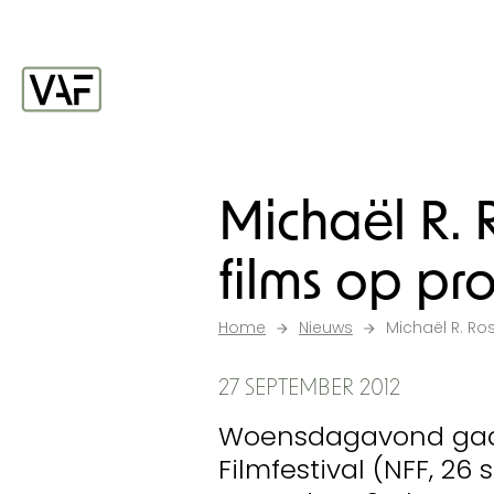
Ga verder naar de inhoud
Startpagina
Michaël R.
films op p
Home
Nieuws
Michaël R. R
27 SEPTEMBER 2012
Woensdagavond gaat
Filmfestival (NFF, 26 