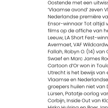
Oostende met een uitwiss
‘Vlaamse avond’ zeven V
Nederlandse première van 
Ensor-winnaar Tot altijd 
films op de affiche van het
Leeuw, LA Short Fest-w
Avermaet, VAF Wildcardwin
Fallah, Robyn O. (14) van
Swaef en Marc James Roel
Cartoon d’Or won in Toul
Utrecht is het bewijs va
Vlaamse en Nederlandse fi
groepers huilen niet van 
Lürsen, Patatje oorlog v
Corbijn, Inside Out van Kl
Hisko Hulsing en Boer Jans