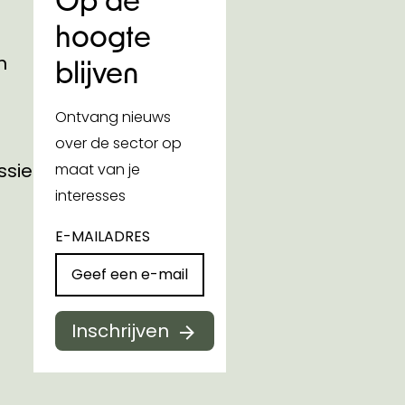
hoogte
n
blijven
Ontvang nieuws
over de sector op
ssies
maat van je
interesses
E-MAILADRES
Inschrijven