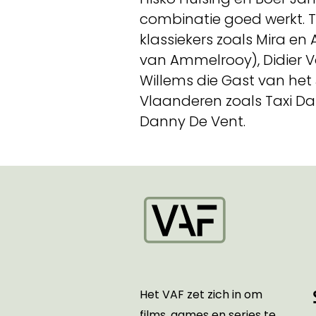
combinatie goed werkt. T
klassiekers zoals Mira en
van Ammelrooy), Didier Vo
Willems die Gast van het J
Vlaanderen zoals Taxi D
Danny De Vent.
Startpagina
Het VAF zet zich in om
films, games en series te