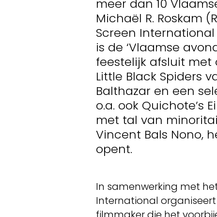
meer dan 10 Vlaamse f
Michaël R. Roskam (Ru
Screen International 
is de ‘Vlaamse avond’
feestelijk afsluit me
Little Black Spiders v
Balthazar en een sel
o.a. ook Quichote’s 
met tal van minorita
Vincent Bals Nono, h
opent.
In samenwerking met het 
International organiseert 
filmmaker die het voorbij