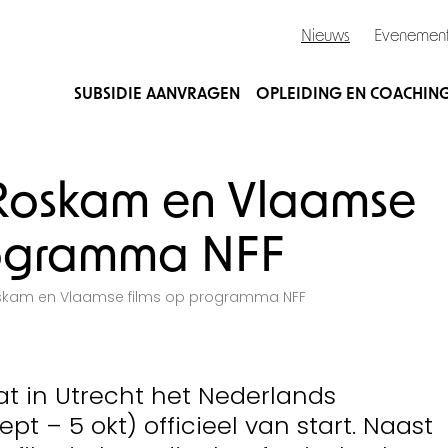
Nieuws
Evenemen
SUBSIDIE AANVRAGEN
OPLEIDING EN COACHIN
 Roskam en Vlaamse
rogramma NFF
oskam en Vlaamse films op programma NFF
 in Utrecht het Nederlands
sept – 5 okt) officieel van start. Naast