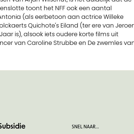
enslotte toont het NFF ook een aantal
 Antonia (als eerbetoon aan actrice Willeke
lckaerts Quichote's Eiland (ter ere van Jeroe
aar is), alsook iets oudere korte films uit
ancer van Caroline Strubbe en De zwemles va
Subsidie
SNEL NAAR...