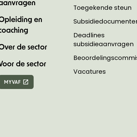
aanvragen
Toegekende steun
Opleiding en
Subsidiedocumente
coaching
Deadlines
subsidieaanvragen
Over de sector
Beoordelingscommi
Voor de sector
Vacatures
MYVAF