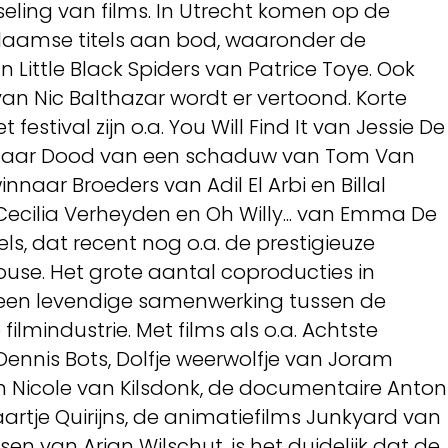
eling van films. In Utrecht komen op de
laamse titels aan bod, waaronder de
Little Black Spiders van Patrice Toye. Ook
van Nic Balthazar wordt er vertoond. Korte
 festival zijn o.a. You Will Find It van Jessie De
innaar Dood van een schaduw van Tom Van
naar Broeders van Adil El Arbi en Billal
 Cecilia Verheyden en Oh Willy... van Emma De
s, dat recent nog o.a. de prestigieuze
ouse. Het grote aantal coproducties in
n een levendige samenwerking tussen de
lmindustrie. Met films als o.a. Achtste
Dennis Bots, Dolfje weerwolfje van Joram
an Nicole van Kilsdonk, de documentaire Anton
aartje Quirijns, de animatiefilms Junkyard van
en van Arjan Wilschut, is het duidelijk dat de