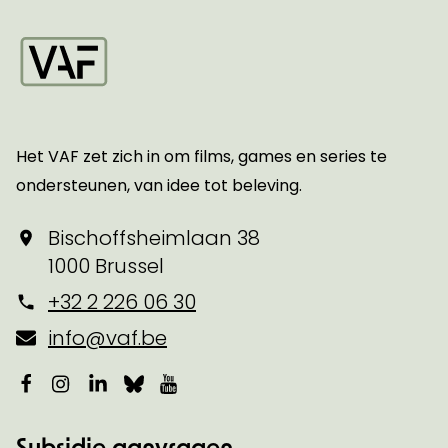
Startpagina
Het VAF zet zich in om films, games en series te
ondersteunen, van idee tot beleving.
Bischoffsheimlaan 38
1000 Brussel
+32 2 226 06 30
info@vaf.be
Facebook
Instagram
LinkedIn
Bluesky
YouTube
Subsidie aanvragen