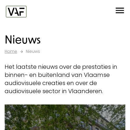
Ga verder naar de inhoud
Me
Startpagina
Nieuws
Home
Nieuws
Het laatste nieuws over de prestaties in
binnen- en buitenland van Vlaamse
audiovisuele creaties en over de
audiovisuele sector in Vlaanderen.
Nieuws overzicht