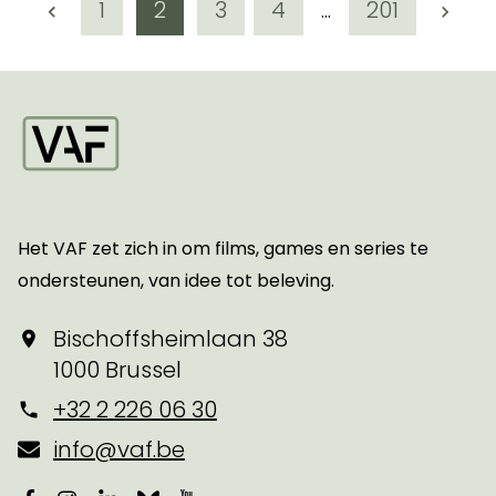
Vorige pagina
pagina
pagina
pagina
pagina
toon meer pagin
totaal aant
Volg
1
2
3
4
...
201
Startpagina
Het VAF zet zich in om films, games en series te
ondersteunen, van idee tot beleving.
Bischoffsheimlaan 38
1000 Brussel
+32 2 226 06 30
info@vaf.be