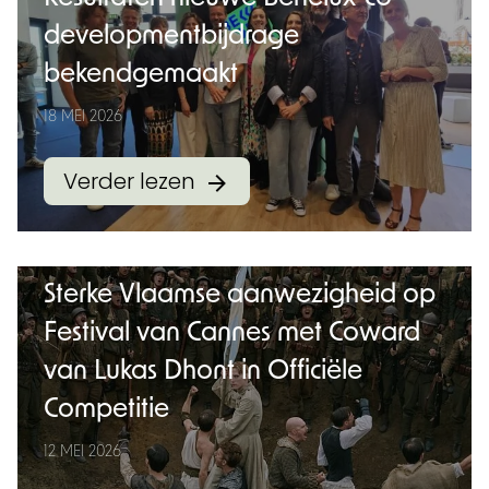
developmentbijdrage
bekendgemaakt
18 MEI 2026
Verder lezen
Sterke Vlaamse aanwezigheid op
Festival van Cannes met Coward
van Lukas Dhont in Officiële
Competitie
12 MEI 2026