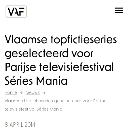
Ga verder naar de inhoud
Me
Startpagina
Vlaamse topfictieseries
geselecteerd voor
Parijse televisiefestival
Séries Mania
Home
Nieuws
Vlaamse topfictieseries geselecteerd voor Parijse
televisiefestival Séries Mania
8 APRIL 2014