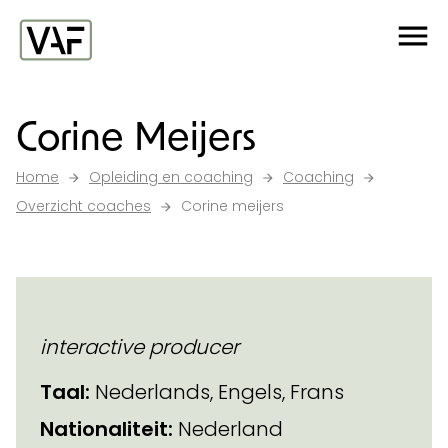
Ga verder naar de inhoud
Me
Startpagina
Corine Meijers
Home
Opleiding en coaching
Coaching
Overzicht coaches
Corine meijers
interactive producer
Taal:
Nederlands, Engels, Frans
Nationaliteit:
Nederland