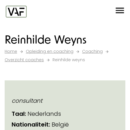
Ga verder naar de inhoud
Me
Startpagina
Reinhilde Weyns
Home
Opleiding en coaching
Coaching
Overzicht coaches
Reinhilde weyns
consultant
Taal:
Nederlands
Nationaliteit:
België