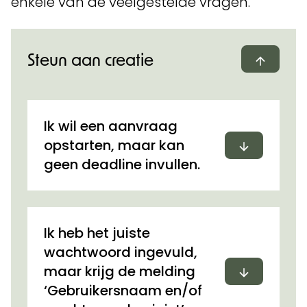
enkele van de veelgestelde vragen.
Steun aan creatie
Dichtvo
Ik wil een aanvraag
Uitvouwen
opstarten, maar kan
geen deadline invullen.
Ik heb het juiste
wachtwoord ingevuld,
Uitvouwen
maar krijg de melding
‘Gebruikersnaam en/of