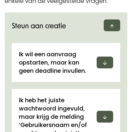
enkele van de veelgestelde vragen.
Steun aan creatie
Dichtvo
Ik wil een aanvraag
Uitvouwen
opstarten, maar kan
geen deadline invullen.
Ik heb het juiste
wachtwoord ingevuld,
Uitvouwen
maar krijg de melding
‘Gebruikersnaam en/of