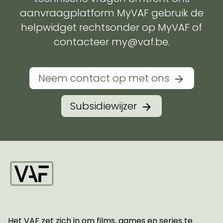
aanvraagplatform MyVAF gebruik de
helpwidget rechtsonder op MyVAF of
contacteer my@vaf.be.
Neem contact op met ons
Subsidiewijzer
Startpagina
Het VAF zet zich in om films, games en series te