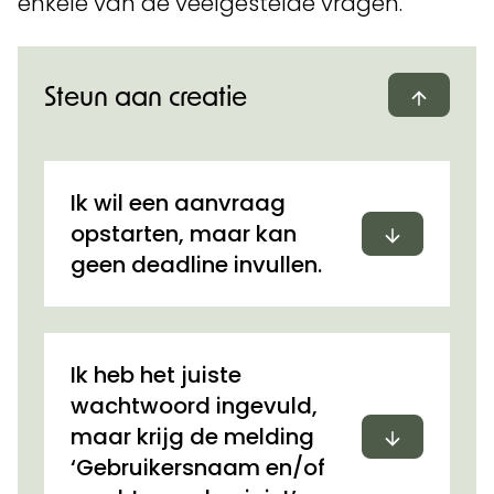
enkele van de veelgestelde vragen.
Steun aan creatie
Dichtvo
Ik wil een aanvraag
Uitvouwen
opstarten, maar kan
geen deadline invullen.
Ik heb het juiste
wachtwoord ingevuld,
Uitvouwen
maar krijg de melding
‘Gebruikersnaam en/of