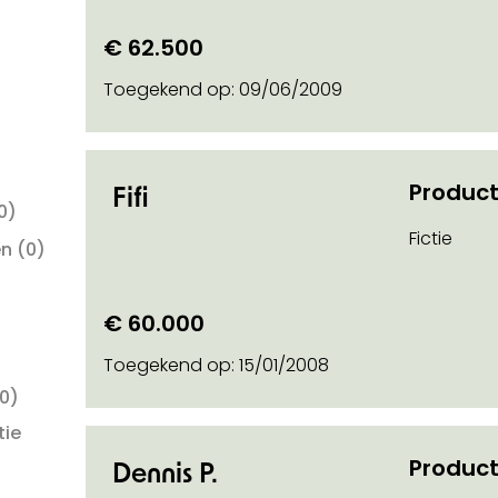
€ 62.500
on soort steun
Toegekend op:
09/06/2009
Product
Fifi
0)
Fictie
en
(0)
€ 60.000
)
Toegekend op:
15/01/2008
0)
tie
Product
Dennis P.