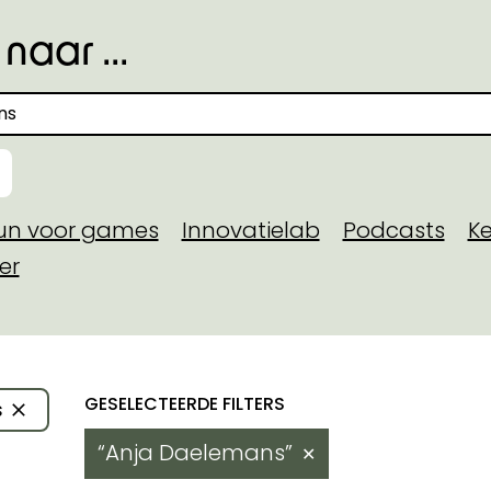
naar ...
eun voor games
Innovatielab
Podcasts
Ke
er
toegekende steun
Resultaten
s
 domein
Anja Daelemans
✕