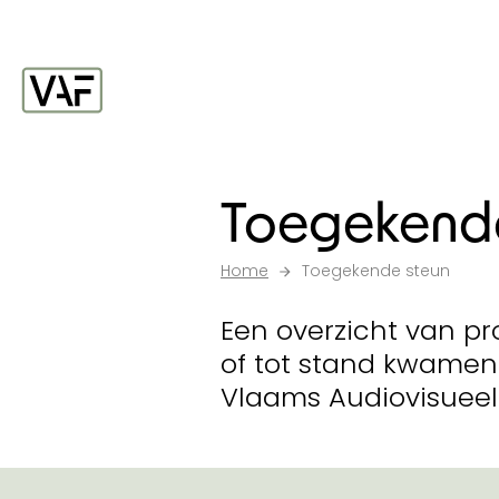
Ga verder naar de inhoud
Startpagina
Toegekende
Home
Toegekende steun
Een overzicht van pr
of tot stand kwamen
Vlaams Audiovisueel