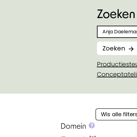
Zoeken 
Zoeken naar
Zoeken
Productiest
Conceptateli
Filter binnen 
Wis alle filter
More info on
Domein