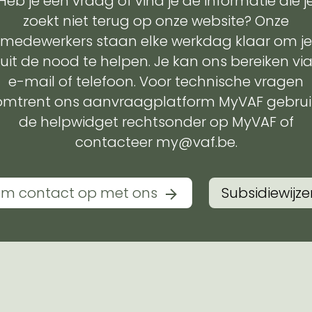
Heb je een vraag of vind je de informatie die j
zoekt niet terug op onze website? Onze
medewerkers staan elke werkdag klaar om je
uit de nood te helpen. Je kan ons bereiken vi
e-mail of telefoon. Voor technische vragen
omtrent ons aanvraagplatform MyVAF gebrui
de helpwidget rechtsonder op MyVAF of
contacteer my@vaf.be.
m contact op met ons
Subsidiewijze