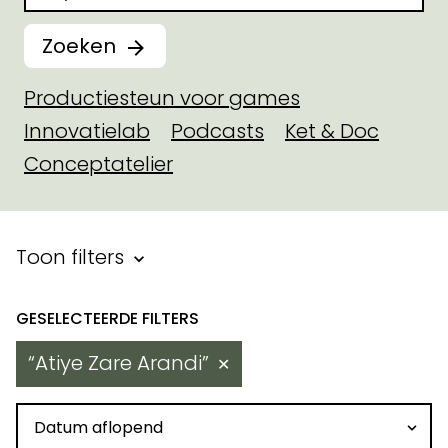
Zoeken
Productiesteun voor games
Innovatielab
Podcasts
Ket & Doc
Conceptatelier
Filter binnen toegekende steu
Toon filters
Resultaten
Atiye Zare Arandi
✕
Sorteren op datum