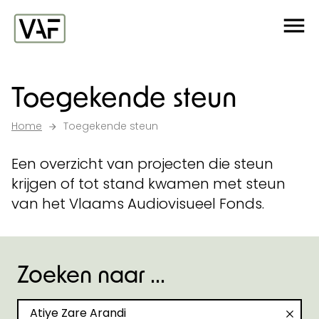
Ga verder naar de inhoud
Me
Startpagina
Toegekende steun
Home
Toegekende steun
Een overzicht van projecten die steun
krijgen of tot stand kwamen met steun
van het Vlaams Audiovisueel Fonds.
Zoeken naar ...
Zoeken naar