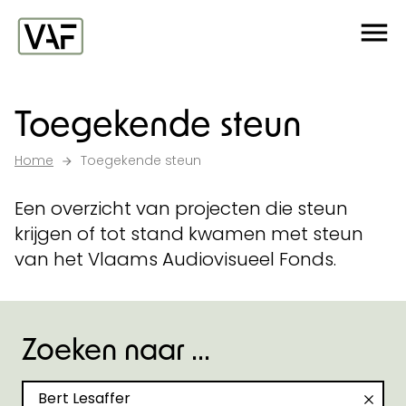
Ga verder naar de inhoud
Me
Startpagina
Toegekende steun
Home
Toegekende steun
Een overzicht van projecten die steun
krijgen of tot stand kwamen met steun
van het Vlaams Audiovisueel Fonds.
Zoeken naar ...
Zoeken naar