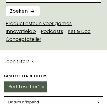
Zoeken
Productiesteun voor games
Innovatielab
Podcasts
Ket & Doc
Conceptatelier
Filter binnen toegekende steu
Toon filters
Resultaten
Bert Lesaffer
✕
Sorteren op datum