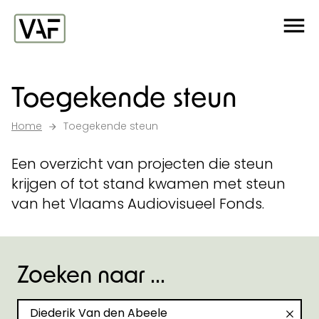
Ga verder naar de inhoud
Me
Startpagina
Toegekende steun
Home
Toegekende steun
Een overzicht van projecten die steun
krijgen of tot stand kwamen met steun
van het Vlaams Audiovisueel Fonds.
Zoeken naar ...
Zoeken naar