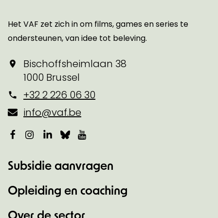
Startpagina
Het VAF zet zich in om films, games en series te
ondersteunen, van idee tot beleving.
Bischoffsheimlaan 38
1000 Brussel
+32 2 226 06 30
info@vaf.be
Facebook
Instagram
LinkedIn
Bluesky
YouTube
Subsidie aanvragen
Opleiding en coaching
Over de sector