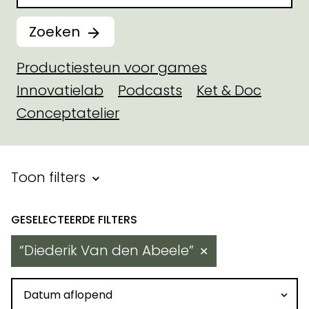
Zoeken
Productiesteun voor games
Innovatielab
Podcasts
Ket & Doc
Conceptatelier
Filter binnen toegekende steu
Toon filters
Resultaten
Diederik Van den Abeele
✕
Sorteren op datum