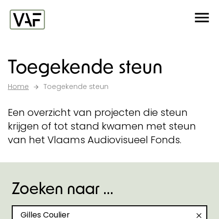
Ga verder naar de inhoud
Me
Startpagina
Toegekende steun
Home
Toegekende steun
Een overzicht van projecten die steun
krijgen of tot stand kwamen met steun
van het Vlaams Audiovisueel Fonds.
Zoeken naar ...
Zoeken naar