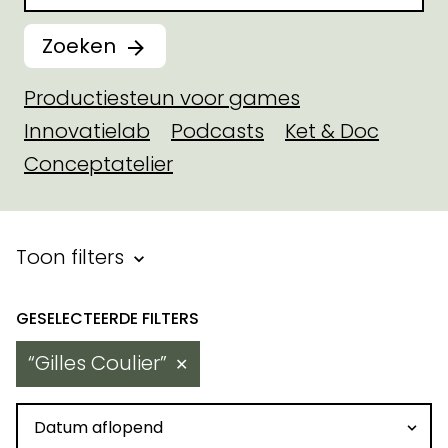
Zoeken
Productiesteun voor games
Innovatielab
Podcasts
Ket & Doc
Conceptatelier
Filter binnen toegekende steu
Toon filters
Resultaten
Gilles Coulier
✕
Sorteren op datum