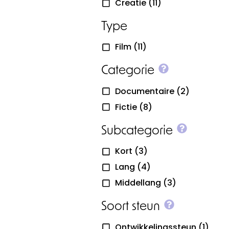
Creatie
(11)
Type
Film
(11)
More info o
Categorie
Documentaire
(2)
Fictie
(8)
More inf
Subcategorie
Kort
(3)
Lang
(4)
Middellang
(3)
More info 
Soort steun
Ontwikkelingssteun
(1)