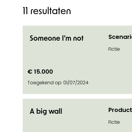
11 resultaten
Scenar
Someone I'm not
n categorie
Fictie
€ 15.000
o on
Toegekend op:
01/07/2024
Product
A big wall
on soort steun
Fictie