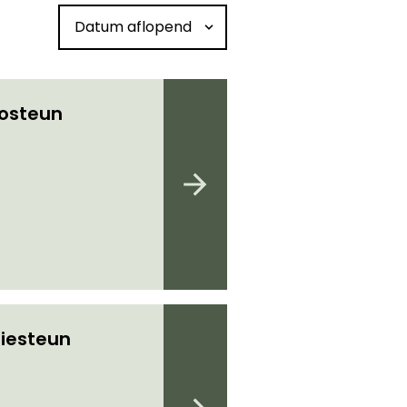
Sorteren op datum
iosteun
iesteun