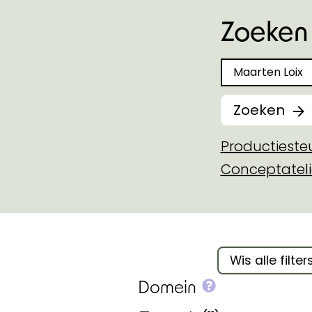
Zoeken 
Zoeken naar
Zoeken
Productiest
Conceptateli
Filter binnen 
Wis alle filter
More info on
Domein