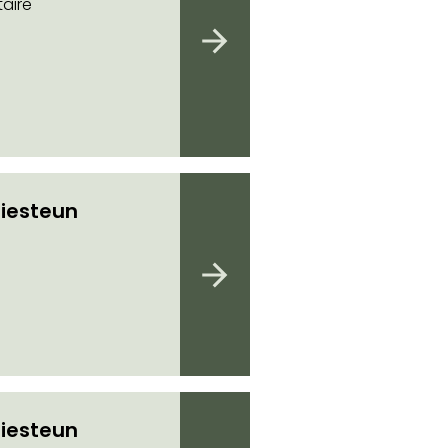
aire
iesteun
iesteun