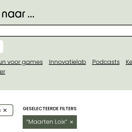
naar ...
eun voor games
Innovatielab
Podcasts
Ke
er
toegekende steun
Resultaten
s
 domein
Maarten Loix
✕