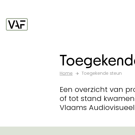
Ga verder naar de inhoud
Startpagina
Toegekende
Home
Toegekende steun
Een overzicht van pr
of tot stand kwamen
Vlaams Audiovisueel