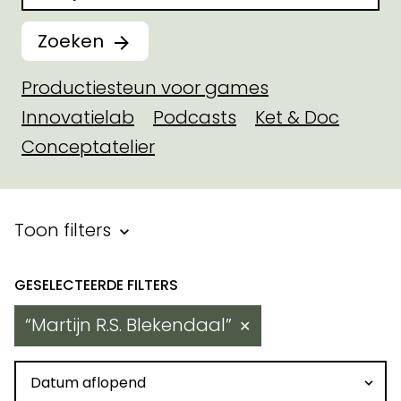
Zoeken
Productiesteun voor games
Innovatielab
Podcasts
Ket & Doc
Conceptatelier
Filter binnen toegekende steu
Toon filters
Resultaten
Martijn R.S. Blekendaal
✕
Sorteren op datum