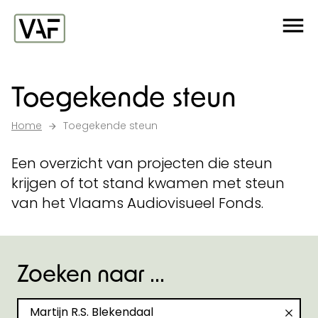
Ga verder naar de inhoud
Me
Startpagina
Toegekende steun
Home
Toegekende steun
Een overzicht van projecten die steun
krijgen of tot stand kwamen met steun
van het Vlaams Audiovisueel Fonds.
Zoeken naar ...
Zoeken naar