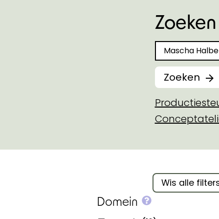
Zoeken 
Zoeken naar
Zoeken
Productiest
Conceptateli
Filter binnen 
Wis alle filter
More info on
Domein