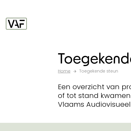
Ga verder naar de inhoud
Startpagina
Toegekende
Home
Toegekende steun
Een overzicht van pr
of tot stand kwamen
Vlaams Audiovisueel