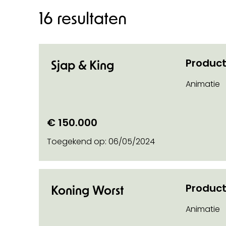
16 resultaten
Product
Sjap & King
n categorie
Animatie
€ 150.000
o on
Toegekend op:
06/05/2024
Product
Koning Worst
Animatie
on soort steun