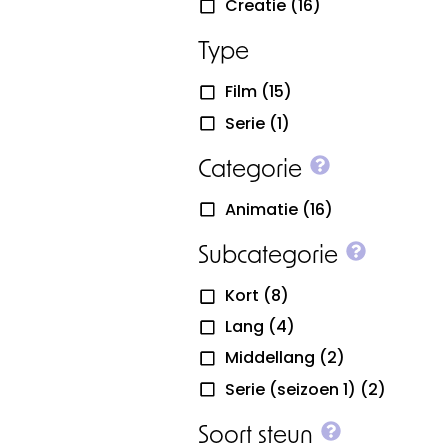
Creatie
(16)
Type
Film
(15)
Serie
(1)
More info o
Categorie
Animatie
(16)
More inf
Subcategorie
Kort
(8)
Lang
(4)
Middellang
(2)
Serie (seizoen 1)
(2)
More info 
Soort steun