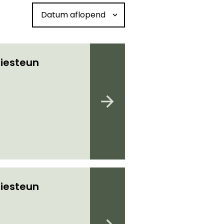
Sorteren op datum
iesteun
iesteun