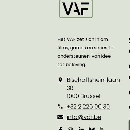
Startpagina
Het VAF zet zich in om
films, games en series te
ondersteunen, van idee
tot beleving.
Bischoffsheimlaan
38
1000 Brussel
+32 2 226 06 30
info@vaf.be
Facebook
Instagram
LinkedIn
Bluesky
YouTube