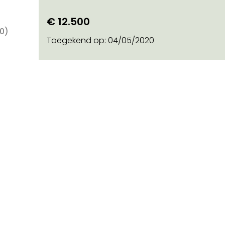
€ 12.500
0)
Toegekend op:
04/05/2020
)
o on