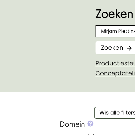
Zoeken 
Zoeken naar
Zoeken
Productiest
Conceptateli
Filter binnen 
Wis alle filter
More info on
Domein