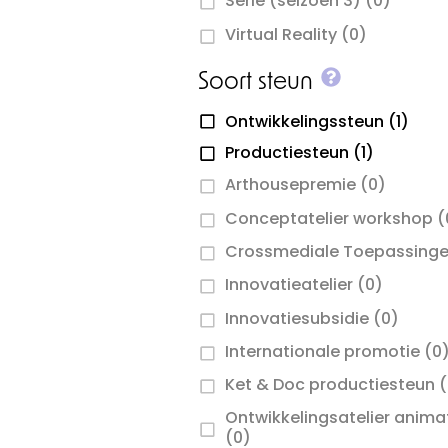
Serie (seizoen 3)
(0)
Virtual Reality
(0)
More info 
Soort steun
Ontwikkelingssteun
(1)
Productiesteun
(1)
Arthousepremie
(0)
Conceptatelier workshop
(
Crossmediale Toepassing
Innovatieatelier
(0)
Innovatiesubsidie
(0)
Internationale promotie
(0
Ket & Doc productiesteun
(
Ontwikkelingsatelier anima
(0)