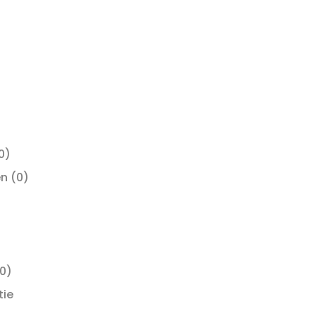
on soort steun
0)
en
(0)
)
0)
tie