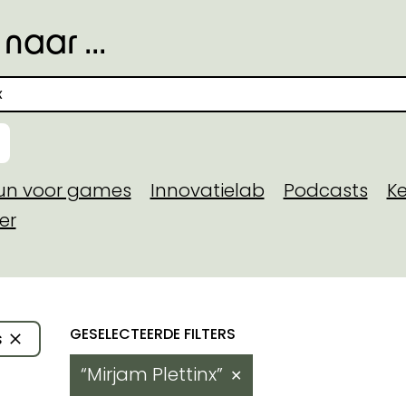
naar ...
eun voor games
Innovatielab
Podcasts
Ke
er
toegekende steun
Resultaten
s
 domein
Mirjam Plettinx
✕