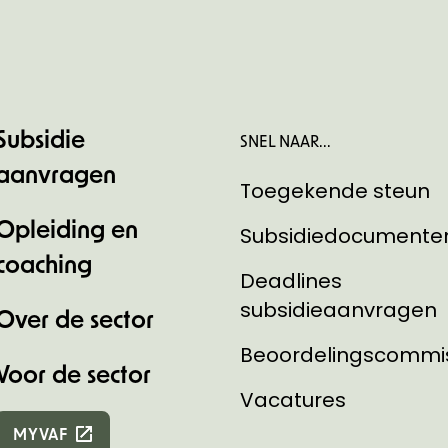
Subsidie
SNEL NAAR...
aanvragen
Toegekende steun
Opleiding en
Subsidiedocumente
coaching
Deadlines
subsidieaanvragen
Over de sector
Beoordelingscommi
Voor de sector
Vacatures
MYVAF