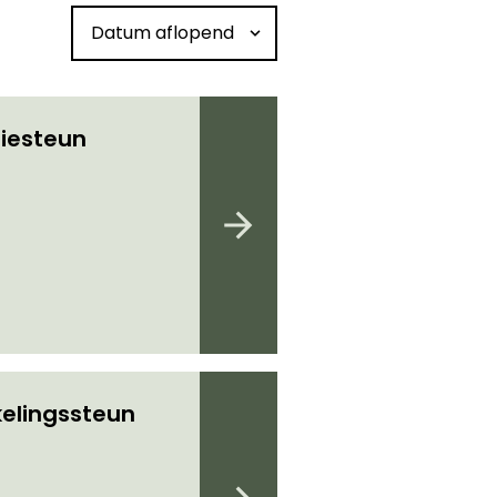
Sorteren op datum
iesteun
elingssteun