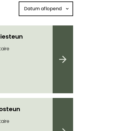
Sorteren op datum
iesteun
aire
iosteun
aire