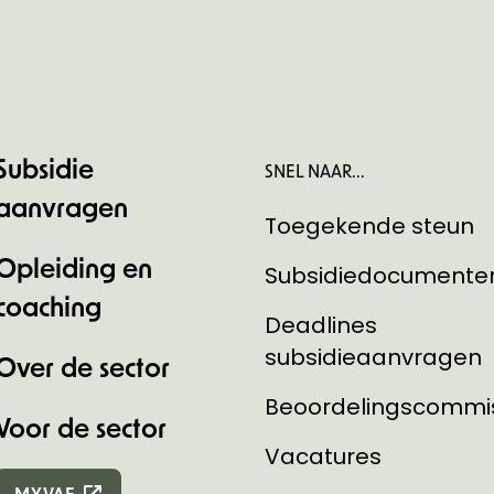
Subsidie
SNEL NAAR...
aanvragen
Toegekende steun
Opleiding en
Subsidiedocumente
coaching
Deadlines
subsidieaanvragen
Over de sector
Beoordelingscommi
Voor de sector
Vacatures
MYVAF