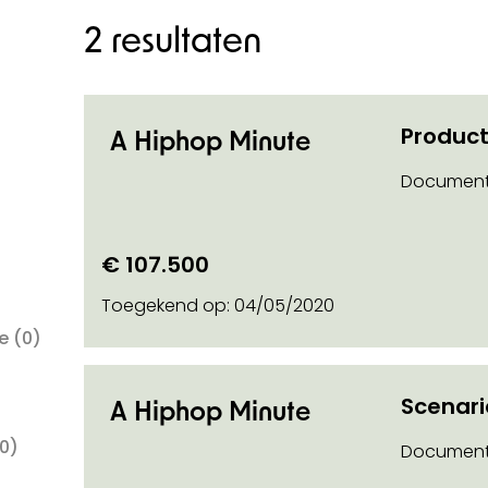
2 resultaten
Product
A Hiphop Minute
n categorie
Document
€ 107.500
Toegekend op:
04/05/2020
ie
(0)
Scenar
A Hiphop Minute
0)
Document