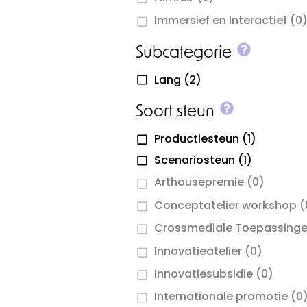
Immersief en Interactief
(0
More inf
Subcategorie
Lang
(2)
More info 
Soort steun
Productiesteun
(1)
Scenariosteun
(1)
Arthousepremie
(0)
Conceptatelier workshop
(
Crossmediale Toepassing
Innovatieatelier
(0)
Innovatiesubsidie
(0)
Internationale promotie
(0