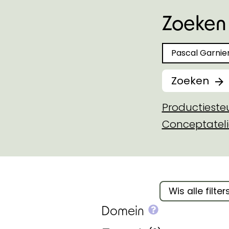
Zoeken 
Zoeken naar
Zoeken
Productiest
Conceptateli
Filter binnen 
Wis alle filter
More info on
Domein