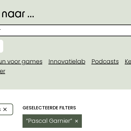
naar ...
eun voor games
Innovatielab
Podcasts
Ke
er
toegekende steun
Resultaten
s
 domein
Pascal Garnier
✕