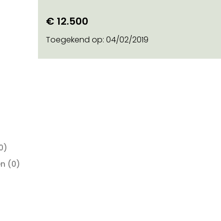
)
€ 12.500
o on
Toegekend op:
04/02/2019
on soort steun
0)
en
(0)
)