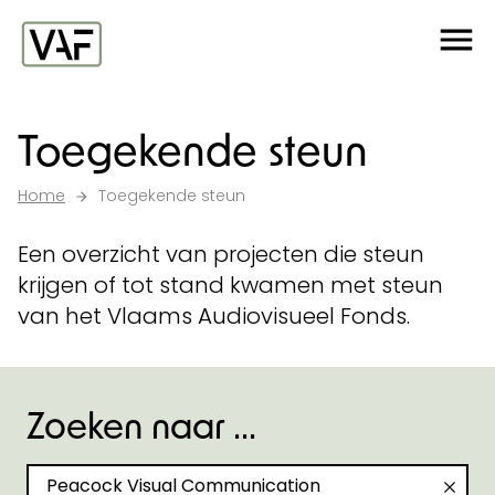
Ga verder naar de inhoud
Me
Startpagina
Toegekende steun
Home
Toegekende steun
Een overzicht van projecten die steun
krijgen of tot stand kwamen met steun
van het Vlaams Audiovisueel Fonds.
Zoeken naar ...
Zoeken naar