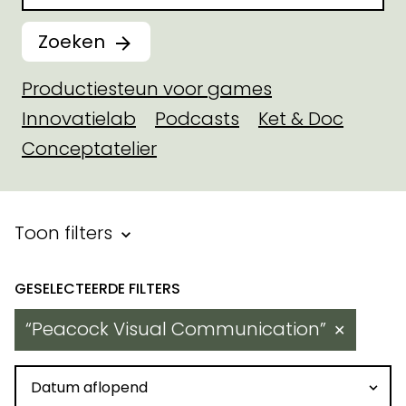
Zoeken
Productiesteun voor games
Innovatielab
Podcasts
Ket & Doc
Conceptatelier
Filter binnen toegekende steu
Toon filters
Resultaten
Peacock Visual Communication
✕
Sorteren op datum