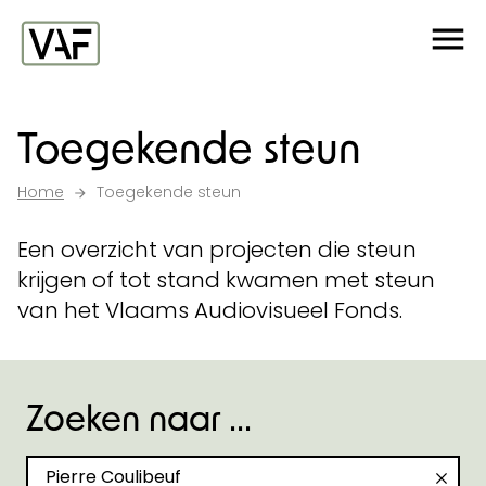
Ga verder naar de inhoud
Me
Startpagina
Toegekende steun
Home
Toegekende steun
Een overzicht van projecten die steun
krijgen of tot stand kwamen met steun
van het Vlaams Audiovisueel Fonds.
Zoeken naar ...
Zoeken naar