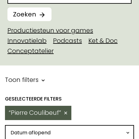
Zoeken
Productiesteun voor games
Innovatielab
Podcasts
Ket & Doc
Conceptatelier
Filter binnen toegekende steu
Toon filters
Resultaten
Pierre Coulibeuf
✕
Sorteren op datum