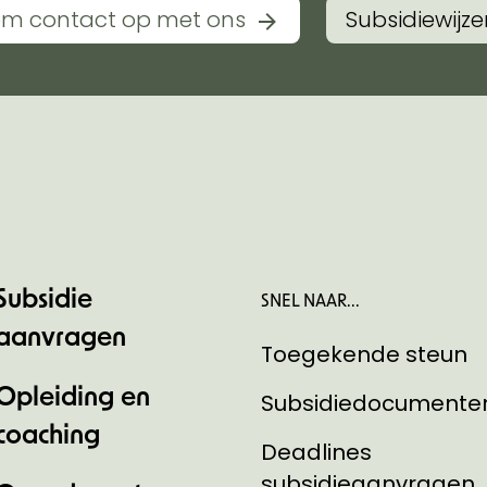
m contact op met ons
Subsidiewijze
Subsidie
SNEL NAAR...
aanvragen
Toegekende steun
Opleiding en
Subsidiedocumente
coaching
Deadlines
subsidieaanvragen