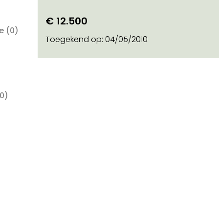
€ 12.500
ie
(0)
Toegekend op:
04/05/2010
0)
)
o on