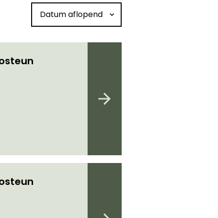
Sorteren op datum
iosteun
iosteun