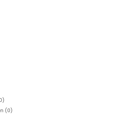
on soort steun
0)
en
(0)