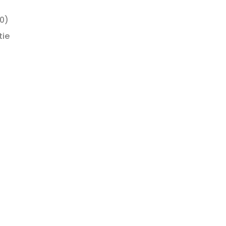
)
0)
tie
 info on