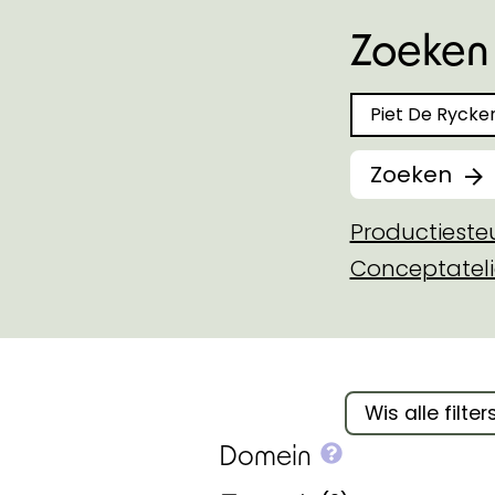
Zoeken 
Zoeken naar
Zoeken
Productiest
Conceptateli
Filter binnen 
Wis alle filter
More info on
Domein