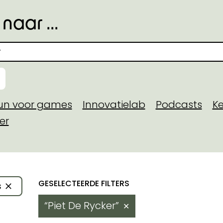
naar ...
eun voor games
Innovatielab
Podcasts
Ke
er
toegekende steun
Resultaten
s
 domein
Piet De Rycker
✕