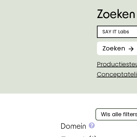
Zoeken 
Zoeken naar
Zoeken
Productiest
Conceptateli
Filter binnen 
Wis alle filter
More info on
Domein