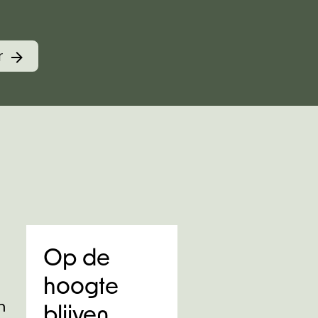
r
Op de
hoogte
n
blijven