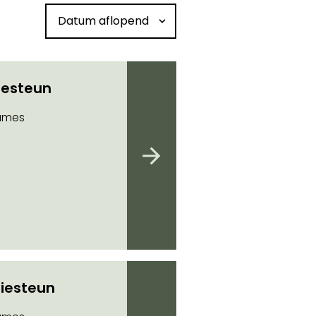
Sorteren op datum
iesteun
ames
iesteun