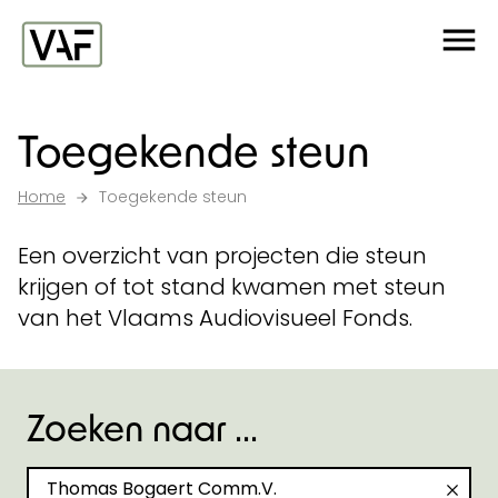
Ga verder naar de inhoud
Me
Startpagina
Toegekende steun
Home
Toegekende steun
Een overzicht van projecten die steun
krijgen of tot stand kwamen met steun
van het Vlaams Audiovisueel Fonds.
Zoeken naar ...
Zoeken naar