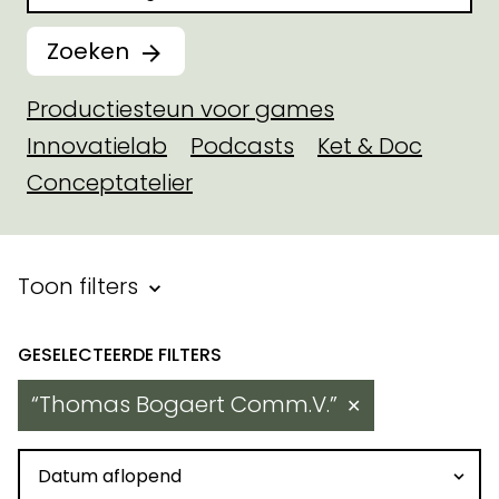
Zoeken
Productiesteun voor games
Innovatielab
Podcasts
Ket & Doc
Conceptatelier
Filter binnen toegekende steu
Toon filters
Resultaten
Thomas Bogaert Comm.V.
✕
Sorteren op datum