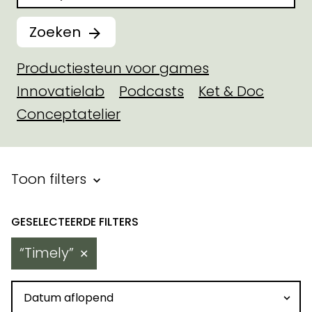
Zoeken
Productiesteun voor games
Innovatielab
Podcasts
Ket & Doc
Conceptatelier
Filter binnen toegekende steu
Toon filters
Resultaten
Timely
✕
Sorteren op datum