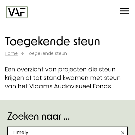
Ga verder naar de inhoud
Me
Startpagina
Toegekende steun
Home
Toegekende steun
Een overzicht van projecten die steun
krijgen of tot stand kwamen met steun
van het Vlaams Audiovisueel Fonds.
Zoeken naar ...
Zoeken naar