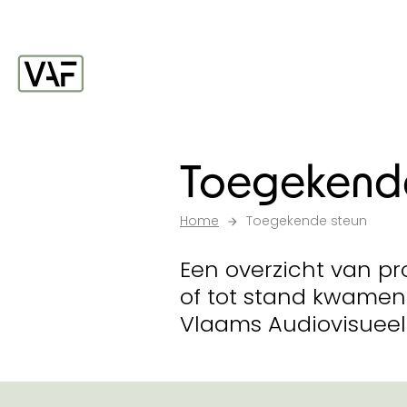
Ga verder naar de inhoud
Startpagina
Toegekende
Home
Toegekende steun
Een overzicht van pr
of tot stand kwamen
Vlaams Audiovisueel