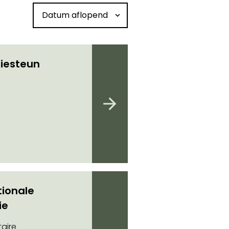
Sorteren op datum
iesteun
tionale
ie
aire