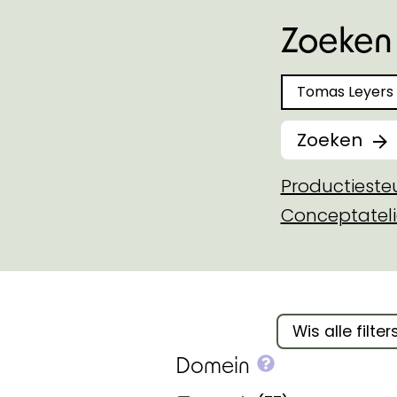
Zoeken 
Zoeken naar
Zoeken
Productiest
Conceptateli
Filter binnen 
Wis alle filter
More info on
Domein