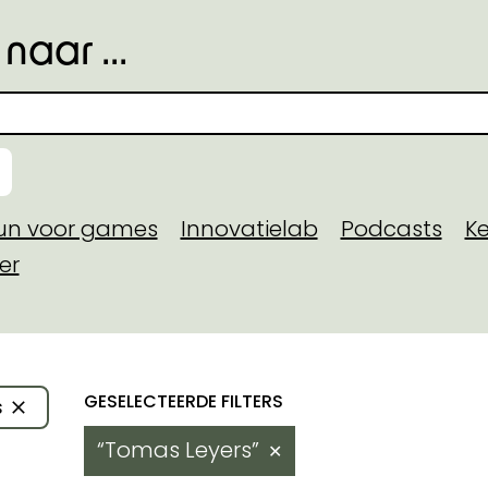
naar ...
eun voor games
Innovatielab
Podcasts
Ke
er
toegekende steun
Resultaten
s
 domein
Tomas Leyers
✕