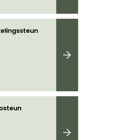
elingssteun
iosteun