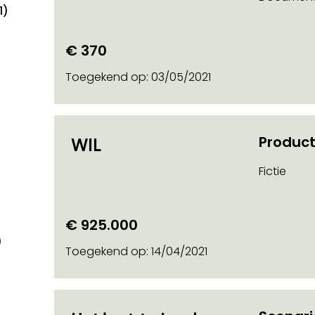
1)
€ 370
o on
Toegekend op:
03/05/2021
Product
WIL
Fictie
on soort steun
€ 925.000
)
Toegekend op:
14/04/2021