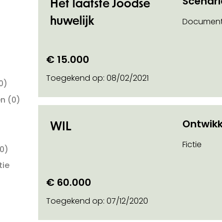
Scenar
Het laatste Joodse
huwelijk
Document
€ 15.000
Toegekend op:
08/02/2021
0)
en
(0)
Ontwikk
WIL
Fictie
0)
tie
€ 60.000
Toegekend op:
07/12/2020