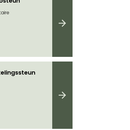
iosteun
aire
elingssteun