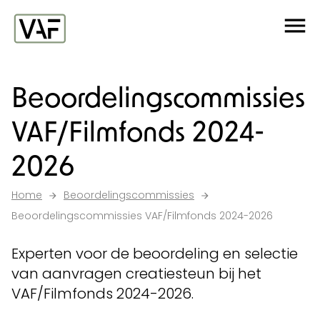
Ga verder naar de inhoud
Me
Startpagina
Beoordelingscommissies
VAF/Filmfonds 2024-
2026
Home
Beoordelingscommissies
Beoordelingscommissies VAF/Filmfonds 2024-2026
Experten voor de beoordeling en selectie
van aanvragen creatiesteun bij het
VAF/Filmfonds 2024-2026.