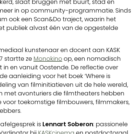
ankerd, slaat bruggen met buurt, stad en
 meer in op community-programmatie. Sinds
um ook een Scan&Do traject, waarin het
het publiek alvast één van de opgestelde
imediaal kunstenaar en docent aan KASK
17 startte ze
Monokino
op, een nomadisch
 in en vanuit Oostende. De reflectie over
e aanleiding voor het boek ‘Where is
ling van filminitiatieven uit de hele wereld,
 met avonturiers die filmtheaters hebben
e voor toekomstige filmbouwers, filmmakers,
hebbers.
afelgesprek is
Lennart Soberon
: passionele
oördinator bij
KASKcinema
en postdoctoraal