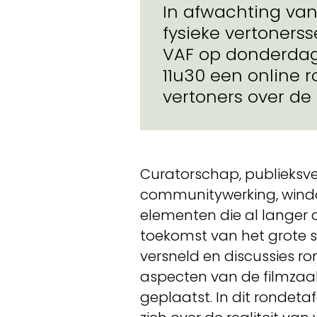
In afwachting va
fysieke vertonerss
VAF op donderdag 1
11u30 een online 
vertoners over de
Curatorschap, publieksve
communitywerking, window
elementen die al langer
toekomst van het grote 
versneld en discussies ron
aspecten van de filmza
geplaatst. In dit rondet