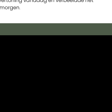
an vertoning vandaag en verbeeldde het
 morgen.