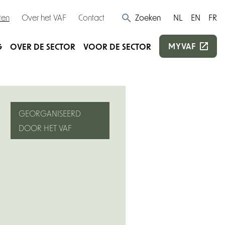
ten
Over het VAF
Contact
Zoeken
NL
EN
FR
MYVAF
G
OVER DE SECTOR
VOOR DE SECTOR
GEORGANISEERD
DOOR HET VAF