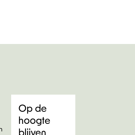
Op de
hoogte
n
blijven