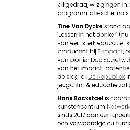
kijkgedrag, wijzigingen in
programmatieschema’s 
Tine Van Dycke
stond aa
'Lessen in het donker' (nu 
van een sterk educatief 
producent bij
Filmpact
, 
van pionier Doc Society, 
van het impact-potentiee
de slag bij
De Republiek
i
jeugdfilm & educatie zal 
Hans Bocxstael
is coördi
kunstencentrum
Netwerk
sinds 2017 aan een groeit
een volwaardige culturele