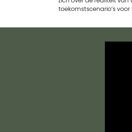
zich over de realiteit v
toekomstscenario’s voor