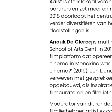
Aalst is sterk lokaal ver
partners en zet meer en
2018 doorloopt het centr
verder diversifiëren van 
doelstellingen is.
Anouk De Clercq
is mult
School of Arts Gent. In 20
filmplatform dat opereert
cinema in Monokino was d
cinema?’ (2019), een bunde
verweven met gesprekken
opgebouwd, als inspirati
filmcuratoren en filmlief
Moderator van dit rondet
filmliefhebber, artistiek c