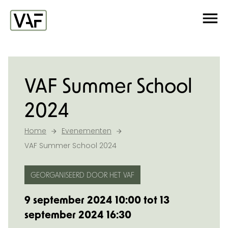
Ga verder naar de inhoud
Me
Startpagina
VAF Summer School
2024
Home
Evenementen
VAF Summer School 2024
GEORGANISEERD DOOR HET VAF
9 september 2024 10:00 tot 13
september 2024 16:30