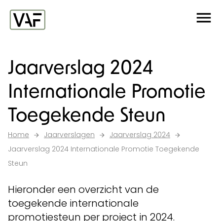
Ga verder naar de inhoud
Me
Startpagina
Jaarverslag 2024
Internationale Promotie
Toegekende Steun
Home
Jaarverslagen
Jaarverslag 2024
Jaarverslag 2024 Internationale Promotie Toegekende
Steun
Hieronder een overzicht van de
toegekende internationale
promotiesteun per project in 2024.