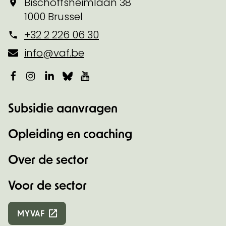
Bischoffsheimlaan 38
1000 Brussel
+32 2 226 06 30
info@vaf.be
Facebook
Instagram
LinkedIn
Bluesky
YouTube
Subsidie aanvragen
Opleiding en coaching
Over de sector
Voor de sector
MYVAF