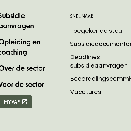
Subsidie
SNEL NAAR...
aanvragen
Toegekende steun
Opleiding en
Subsidiedocumente
coaching
Deadlines
subsidieaanvragen
Over de sector
Beoordelingscommi
Voor de sector
Vacatures
MYVAF