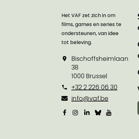
Startpagina
Het VAF zet zich in om
films, games en series te
ondersteunen, van idee
tot beleving.
Bischoffsheimlaan
38
1000 Brussel
+32 2 226 06 30
info@vaf.be
Facebook
Instagram
LinkedIn
Bluesky
YouTube