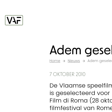
Ga verder naar de inhoud
Startpagina
Adem gesel
Home
Nieuws
Adem geselec
7 OKTOBER 2010
De Vlaamse speelfil
is geselecteerd voor 
Film di Roma (28 okt
filmfestival van Ro