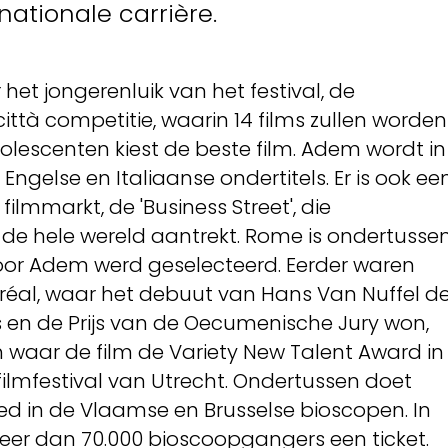
nationale carrière.
et jongerenluik van het festival, de
ttà competitie, waarin 14 films zullen worden
olescenten kiest de beste film. Adem wordt in
gelse en Italiaanse ondertitels. Er is ook ee
filmmarkt, de 'Business Street', die
t de hele wereld aantrekt. Rome is ondertusse
voor Adem werd geselecteerd. Eerder waren
tréal, waar het debuut van Hans Van Nuffel d
 en de Prijs van de Oecumenische Jury won,
ch waar de film de Variety New Talent Award in
filmfestival van Utrecht. Ondertussen doet
d in de Vlaamse en Brusselse bioscopen. In
meer dan 70.000 bioscoopgangers een ticket.