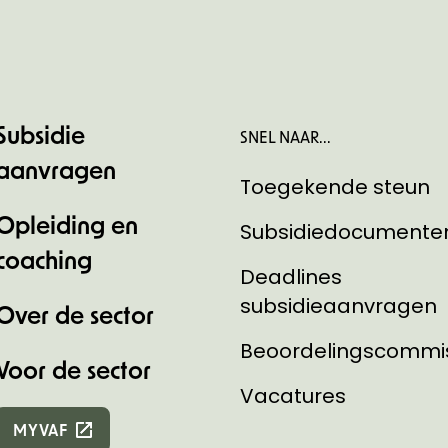
Subsidie
SNEL NAAR...
aanvragen
Toegekende steun
Opleiding en
Subsidiedocumente
coaching
Deadlines
subsidieaanvragen
Over de sector
Beoordelingscommi
Voor de sector
Vacatures
MYVAF