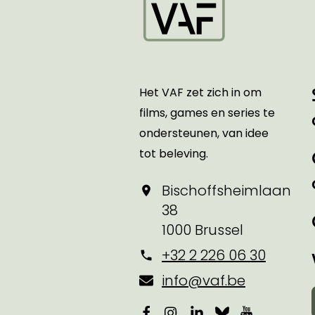
Startpagina
Het VAF zet zich in om
films, games en series te
ondersteunen, van idee
tot beleving.
Bischoffsheimlaan
38
1000 Brussel
+32 2 226 06 30
info@vaf.be
Facebook
Instagram
LinkedIn
Bluesky
YouTube