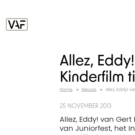
Ga verder naar de inhoud
Startpagina
Allez, Eddy
Kinderfilm t
Home
Nieuws
Allez, Eddy! v
25 NOVEMBER 2013
Allez, Eddy! van Ger
van Juniorfest, het I