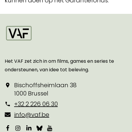
kunnen doen op het Garantiefonds.
Startpagina
Het VAF zet zich in om films, games en series te
ondersteunen, van idee tot beleving.
Bischoffsheimlaan 38
1000 Brussel
+32 2 226 06 30
info@vaf.be
Facebook
Instagram
LinkedIn
Bluesky
YouTube