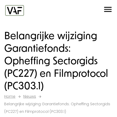
Ga verder naar de inhoud
Me
Startpagina
Belangrijke wijziging
Garantiefonds:
Opheffing Sectorgids
(PC227) en Filmprotocol
(PC303.1)
Home
Nieuws
Belangrijke wijziging Garantiefonds: Opheffing Sectorgids
(PC227) en Filmprotocol (PC303.1)