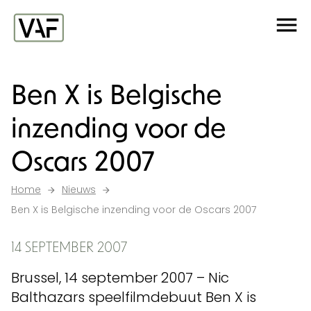
Ga verder naar de inhoud
Me
Startpagina
Ben X is Belgische
inzending voor de
Oscars 2007
Home
Nieuws
Ben X is Belgische inzending voor de Oscars 2007
14 SEPTEMBER 2007
Brussel, 14 september 2007 – Nic
Balthazars speelfilmdebuut Ben X is