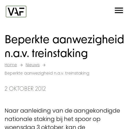
Ga verder naar de inhoud
Me
Startpagina
Beperkte aanwezigheid
n.a.v. treinstaking
Home
Nieuws
Beperkte aanwezigheid n.a.v. treinstaking
2 OKTOBER 2012
Naar aanleiding van de aangekondigde
nationale staking bij het spoor op
woensdag 3 oktober, kan de