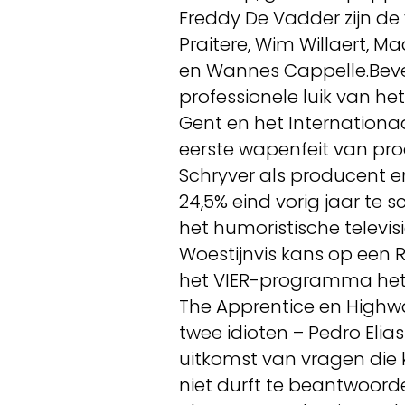
Freddy De Vadder zijn de
Praitere, Wim Willaert, M
en Wannes Cappelle.Beve
professionele luik van het 
Gent en het Internationaa
eerste wapenfeit van pro
Schryver als producent 
24,5% eind vorig jaar t
het humoristische telev
Woestijnvis kans op een 
het VIER-programma het 
The Apprentice en Highwa
twee idioten – Pedro Eli
uitkomst van vragen die k
niet durft te beantwoord