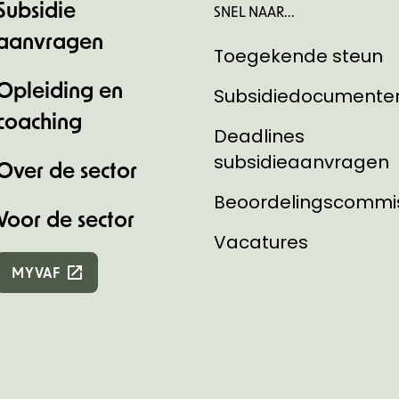
Subsidie
SNEL NAAR...
aanvragen
Toegekende steun
Opleiding en
Subsidiedocumente
coaching
Deadlines
subsidieaanvragen
Over de sector
Beoordelingscommi
Voor de sector
Vacatures
MYVAF