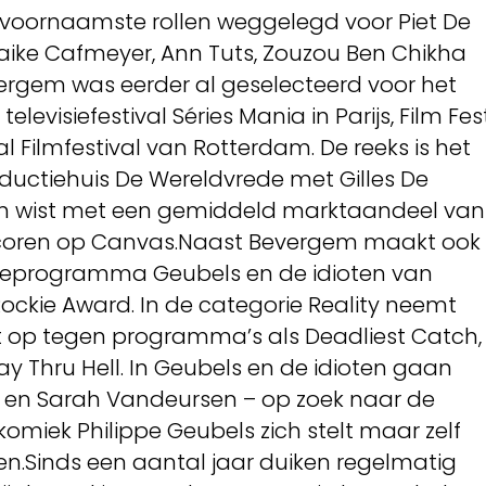
 voornaamste rollen weggelegd voor Piet De
aaike Cafmeyer, Ann Tuts, Zouzou Ben Chikha
rgem was eerder al geselecteerd voor het
televisiefestival Séries Mania in Parijs, Film Fes
l Filmfestival van Rotterdam. De reeks is het
ductiehuis De Wereldvrede met Gilles De
en wist met een gemiddeld marktaandeel van
e scoren op Canvas.Naast Bevergem maakt ook
isieprogramma Geubels en de idioten van
Rockie Award. In de categorie Reality neemt
op tegen programma’s als Deadliest Catch,
y Thru Hell. In Geubels en de idioten gaan
as en Sarah Vandeursen – op zoek naar de
omiek Philippe Geubels zich stelt maar zelf
en.Sinds een aantal jaar duiken regelmatig