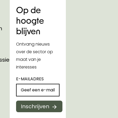
Op de
hoogte
n
blijven
Ontvang nieuws
over de sector op
ssies
maat van je
interesses
E-MAILADRES
Inschrijven