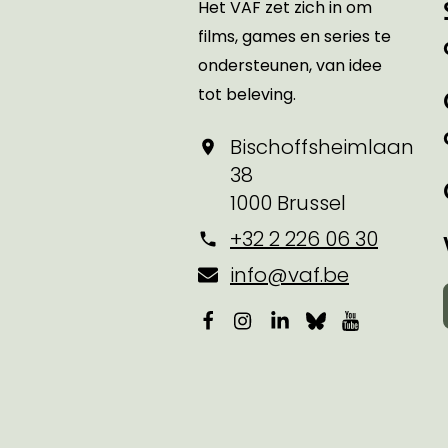
Het VAF zet zich in om
films, games en series te
ondersteunen, van idee
tot beleving.
Bischoffsheimlaan
38
1000 Brussel
+32 2 226 06 30
info@vaf.be
Facebook
Instagram
LinkedIn
Bluesky
YouTube