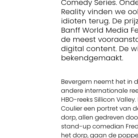
Comedy Series. Onde
Reality vinden we o
idioten terug. De pri
Banff World Media F
de meest vooraansta
digital content. De 
bekendgemaakt.
Bevergem neemt het in de
andere internationale re
HBO-reeks Sillicon Valley.
Coulier een portret van
dorp, allen gedreven doo
stand-up comedian Fredd
het dorp, gaan de poppe