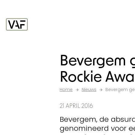
Ga verder naar de inhoud
Startpagina
Bevergem 
Rockie Awa
Home
Nieuws
Bevergem ge
21 APRIL 2016
Bevergem, de absurde 
genomineerd voor ee