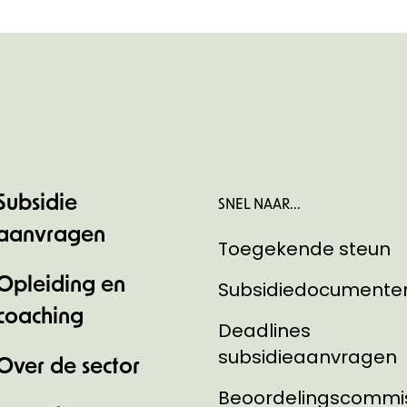
Subsidie
SNEL NAAR...
aanvragen
Toegekende steun
Opleiding en
Subsidiedocumente
coaching
Deadlines
subsidieaanvragen
Over de sector
Beoordelingscommi