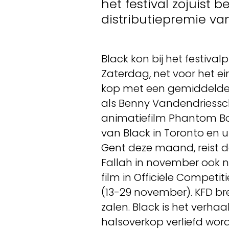
het festival zojuist b
distributiepremie va
Black kon bij het festiva
Zaterdag, net voor het ei
kop met een gemiddelde s
als Benny Vandendriessc
animatiefilm Phantom Bo
van Black in Toronto en u
Gent deze maand, reist de 
Fallah in november ook n
film in Officiële Competit
(13-29 november). KFD bre
zalen. Black is het verhaa
halsoverkop verliefd wo