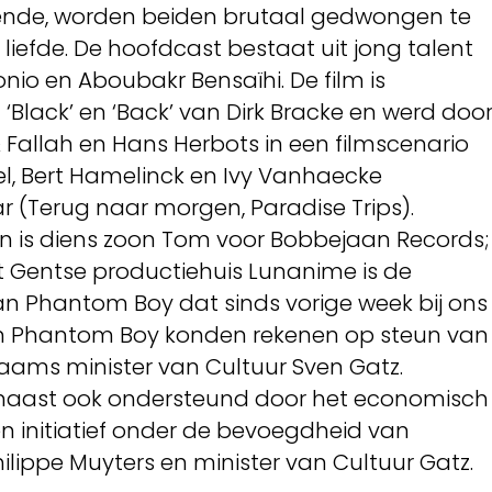
 bende, worden beiden brutaal gedwongen te
n liefde. De hoofdcast bestaat uit jong talent
io en Aboubakr Bensaïhi. De film is
Black’ en ‘Back’ van Dirk Bracke en werd doo
& Fallah en Hans Herbots in een filmscenario
l, Bert Hamelinck en Ivy Vanhaecke
 (Terug naar morgen, Paradise Trips).
 is diens zoon Tom voor Bobbejaan Records;
 Gentse productiehuis Lunanime is de
 Phantom Boy dat sinds vorige week bij ons
 en Phantom Boy konden rekenen op steun van
aams minister van Cultuur Sven Gatz.
aast ook ondersteund door het economisch
en initiatief onder de bevoegdheid van
ilippe Muyters en minister van Cultuur Gatz.