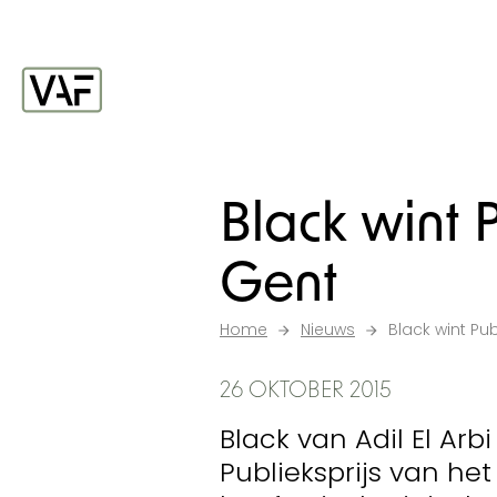
Ga verder naar de inhoud
Startpagina
Black wint P
Gent
Home
Nieuws
Black wint Pub
26 OKTOBER 2015
Black van Adil El Arbi
Publieksprijs van he