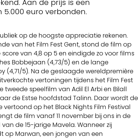
ekend. Aan de prijs is een
n 5.000 euro verbonden.
lpubliek op de hoogste appreciatie rekenen.
nde van het Film Fest Gent, stond de film op
core van 4,8 op 5 en eindigde zo voor films
hes Bobbejaan (4,73/5) en de lange
y (4,71/5). Na de geslaagde wereldpremière
itverkochte vertoningen tijdens het Film Fest
tweede speelfilm van Adil El Arbi en Bilall
aar de Estse hoofdstad Talinn. Daar wordt de
ie vertoond op het Black Nights Film Festival
ngt de film vanaf 11 november bij ons in de
l van de 15-jarige Mavela. Wanneer zij
rdt op Marwan, een jongen van een