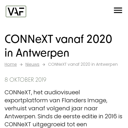
Ga verder naar de inhoud
Me
Startpagina
CONNeXT vanaf 2020
in Antwerpen
Home
Nieuws
CONNeXT vanaf 2020 in Antwerpen
8 OKTOBER 2019
CONNeXT, het audiovisueel
exportplatform van Flanders Image,
verhuist vanaf volgend jaar naar
Antwerpen. Sinds de eerste editie in 2016 is
CONNeXT uitgegroeid tot een