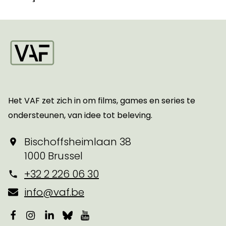
Startpagina
Het VAF zet zich in om films, games en series te
ondersteunen, van idee tot beleving.
Bischoffsheimlaan 38
1000 Brussel
+32 2 226 06 30
info@vaf.be
Facebook
Instagram
LinkedIn
Bluesky
YouTube