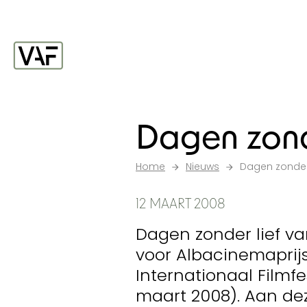
Ga verder naar de inhoud
Startpagina
Dagen zonde
Home
Nieuws
Dagen zonder l
12 MAART 2008
Dagen zonder lief va
voor Albacinemaprij
Internationaal Filmfes
maart 2008). Aan de