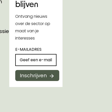
n
blijven
Ontvang nieuws
over de sector op
ssies
maat van je
interesses
E-MAILADRES
Inschrijven