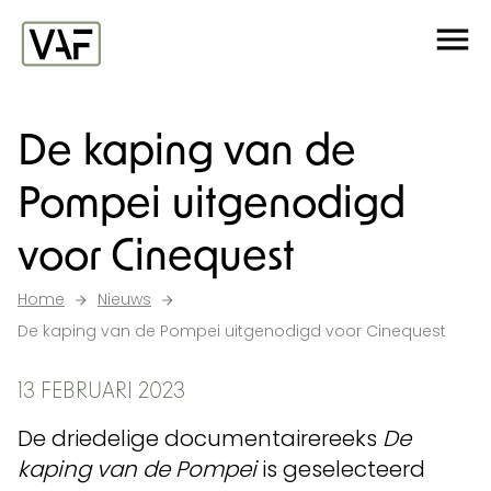
Ga verder naar de inhoud
Me
Startpagina
De kaping van de
Pompei uitgenodigd
voor Cinequest
Home
Nieuws
De kaping van de Pompei uitgenodigd voor Cinequest
13 FEBRUARI 2023
De driedelige documentairereeks
De
kaping van de Pompei
is geselecteerd