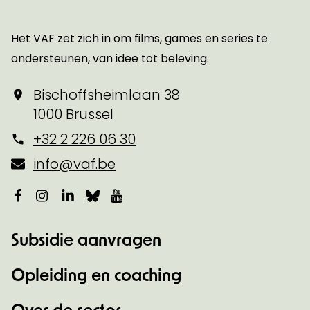
Startpagina
Het VAF zet zich in om films, games en series te
ondersteunen, van idee tot beleving.
Bischoffsheimlaan 38
1000 Brussel
+32 2 226 06 30
info@vaf.be
Facebook
Instagram
LinkedIn
Bluesky
YouTube
Subsidie aanvragen
Opleiding en coaching
Over de sector