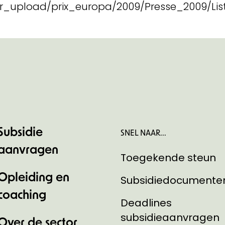
er_upload/prix_europa/2009/Presse_2009/Li
Subsidie
SNEL NAAR...
aanvragen
Toegekende steun
Opleiding en
Subsidiedocumente
coaching
Deadlines
subsidieaanvragen
Over de sector