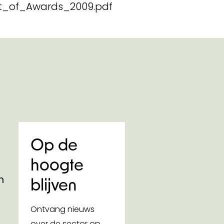
st_of_Awards_2009.pdf
Op de
hoogte
n
blijven
Ontvang nieuws
over de sector op