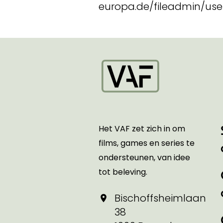
europa.de/fileadmin/us
Startpagina
Het VAF zet zich in om
films, games en series te
ondersteunen, van idee
tot beleving.
Bischoffsheimlaan
38