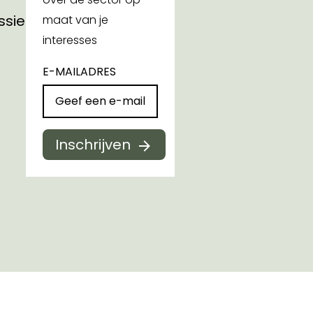
ssies
maat van je
interesses
E-MAILADRES
Inschrijven