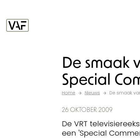
Ga verder naar de inhoud
Startpagina
De smaak va
Special C
Home
Nieuws
De smaak van
26 OKTOBER 2009
De VRT televisiereek
een 'Special Commend