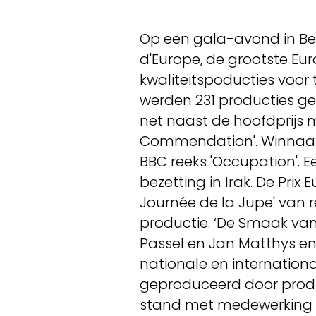
Op een gala-avond in Berli
d'Europe, de grootste E
kwaliteitspoducties voor 
werden 231 producties g
net naast de hoofdprijs 
Commendation'. Winnaar 
BBC reeks 'Occupation'. 
bezetting in Irak. De Prix
Journée de la Jupe' van re
productie. ‘De Smaak van
Passel en Jan Matthys e
nationale en international
geproduceerd door produ
stand met medewerking v