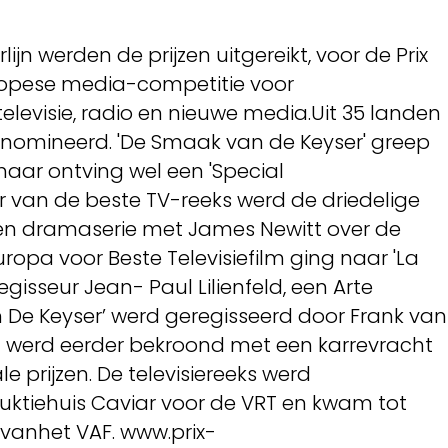
jn werden de prijzen uitgereikt, voor de Prix
uropese media-competitie voor
televisie, radio en nieuwe media.Uit 35 landen
enomineerd. 'De Smaak van de Keyser' greep
maar ontving wel een 'Special
van de beste TV-reeks werd de driedelige
Een dramaserie met James Newitt over de
 Europa voor Beste Televisiefilm ging naar 'La
gisseur Jean- Paul Lilienfeld, een Arte
 De Keyser’ werd geregisseerd door Frank van
n werd eerder bekroond met een karrevracht
e prijzen. De televisiereeks werd
ktiehuis Caviar voor de VRT en kwam tot
anhet VAF. www.prix-