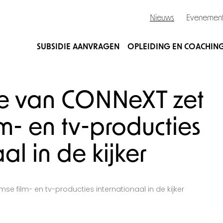
Nieuws
Evenemen
SUBSIDIE AANVRAGEN
OPLEIDING EN COACHIN
ie van CONNeXT zet
m- en tv-producties
al in de kijker
e film- en tv-producties internationaal in de kijker