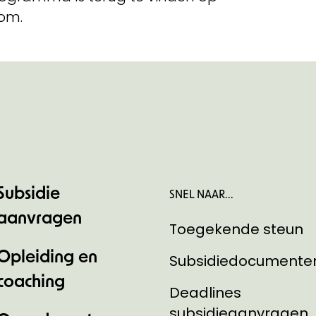
om.
Subsidie
SNEL NAAR...
aanvragen
Toegekende steun
Opleiding en
Subsidiedocumente
coaching
Deadlines
subsidieaanvragen