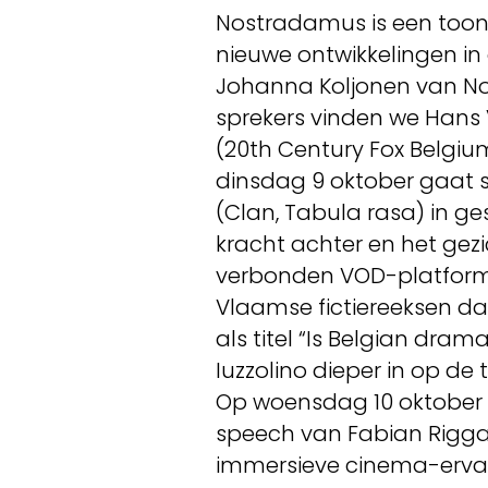
Nostradamus is een too
nieuwe ontwikkelingen in 
Johanna Koljonen van No
sprekers vinden we Hans 
(20th Century Fox Belgiu
dinsdag 9 oktober gaat 
(Clan, Tabula rasa) in ge
kracht achter en het gez
verbonden VOD-platform
Vlaamse fictiereeksen da
als titel “Is Belgian dr
Iuzzolino dieper in op de
Op woensdag 10 oktober
speech van Fabian Rigga
immersieve cinema-ervar