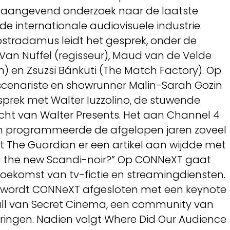
naangevend onderzoek naar de laatste
de internationale audiovisuele industrie.
stradamus leidt het gesprek, onder de
Van Nuffel (regisseur), Maud van de Velde
m) en Zsuzsi Bánkuti (The Match Factory). Op
scenariste en showrunner Malin-Sarah Gozin
sprek met Walter Iuzzolino, de stuwende
icht van Walter Presents. Het aan Channel 4
 programmeerde de afgelopen jaren zoveel
t The Guardian er een artikel aan wijdde met
ama the new Scandi-noir?” Op CONNeXT gaat
 toekomst van tv-fictie en streamingdiensten.
 wordt CONNeXT afgesloten met een keynote
ll van Secret Cinema, een community van
ingen. Nadien volgt Where Did Our Audience