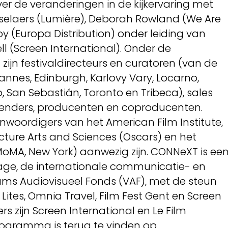
er de veranderingen in de kijkervaring met
uselaers (Lumière), Deborah Rowland (We Are
loy (Europa Distribution) onder leiding van
 (Screen International). Onder de
jn festivaldirecteurs en curatoren (van de
, Cannes, Edinburgh, Karlovy Vary, Locarno,
 San Sebastián, Toronto en Tribeca), sales
 zenders, producenten en coproducenten.
nwoordigers van het American Film Institute,
ture Arts and Sciences (Oscars) en het
oMA, New York) aanwezig zijn. CONNeXT is ee
Image, de internationale communicatie- en
ms Audiovisueel Fonds (VAF), met de steun
Lites, Omnia Travel, Film Fest Gent en Screen
s zijn Screen International en Le Film
programma is terug te vinden op