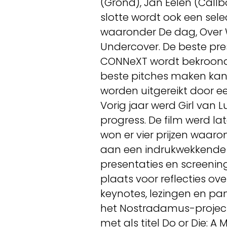
(Grond), Jan Eelen (Callb
slotte wordt ook een sele
waaronder De dag, Over 
Undercover. De beste pre
CONNeXT wordt bekroond 
beste pitches maken kans
worden uitgereikt door ee
Vorig jaar werd Girl van 
progress. De film werd la
won er vier prijzen waar
aan een indrukwekkende i
presentaties en screenin
plaats voor reflecties ove
keynotes, lezingen en p
het Nostradamus-project 
met als titel Do or Die: 