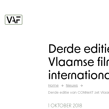
Ga verder naar de inhoud
Startpagina
Derde edit
Vlaamse fil
internationa
Home
Nieuws
Derde editie van CONNeXT zet Vlaams
1 OKTOBER 2018