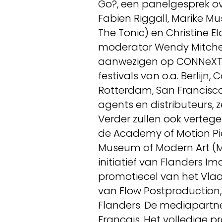
Go?, een panelgesprek ov
Fabien Riggall, Marike M
The Tonic) en Christine E
moderator Wendy Mitchell
aanwezigen op CONNeXT zi
festivals van o.a. Berlijn
Rotterdam, San Francisco,
agents en distributeurs,
Verder zullen ook vertege
de Academy of Motion Pic
Museum of Modern Art (M
initiatief van Flanders 
promotiecel van het Vlaa
van Flow Postproduction, 
Flanders. De mediapartner
Français. Het volledige 