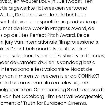
oys 2) en Wouter Bouvijn (De twaalf). Ten
ctie afgewerkte fictiereeksen vertoond,
Water, De bende van Jan de Lichte en
sentatie van een speelfilm in productie op
met de Flow Work in Progress Award, de
 op de Lites Perfect Pitch Award. Beide
n jury van internationale filmprofessionals.
Lukas Dhont bekroond als beste work in
ter geselecteerd voor het Festival van Cannes,
onder de Caméra d’Or en is vandaag bezig
nternationale festivalcarrière. Naast de
gs van films en tv-reeksen is er op CONNeXT
r de toekomst van film en televisie, met
anelgesprekken. Op maandag 8 oktober wordt
van het Göteborg Film Festival voorgesteld,
A Moment of Truth for European Cinema.