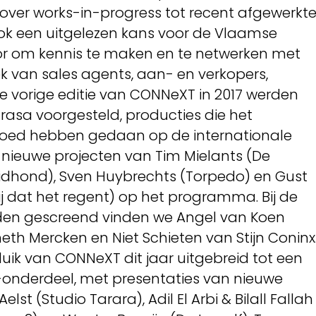
 over works-in-progress tot recent afgewerkt
ok een uitgelezen kans voor de Vlaamse
or om kennis te maken en te netwerken met
k van sales agents, aan- en verkopers,
de vorige editie van CONNeXT in 2017 werden
a rasa voorgesteld, producties die het
 goed hebben gedaan op de internationale
. nieuwe projecten van Tim Mielants (De
Muidhond), Sven Huybrechts (Torpedo) en Gust
j dat het regent) op het programma. Bij de
rden gescreend vinden we Angel van Koen
eth Mercken en Niet Schieten van Stijn Coninx
eluik van CONNeXT dit jaar uitgebreid tot een
nderdeel, met presentaties van nieuwe
lst (Studio Tarara), Adil El Arbi & Bilall Fallah