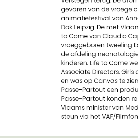
Verstegen terug. De dro
gevaren van de vroege cin
animatiefestival van Anne
Dok Leipzig. De met Vla
to Come van Claudio Cap
vroeggeboren tweeling E
de afdeling neonatologie 
kinderen. Life to Come 
Associate Directors. Girl
en was op Canvas te zien 
Passe-Partout een produc
Passe-Partout konden re
Vlaams minister van Medi
steun via het VAF/Filmfon