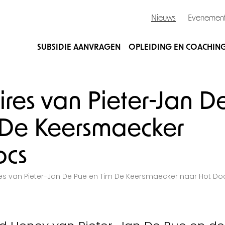
Nieuws
Evenemen
SUBSIDIE AANVRAGEN
OPLEIDING EN COACHIN
res van Pieter-Jan D
 De Keersmaecker
ocs
s van Pieter-Jan De Pue en Tim De Keersmaecker naar Hot Do