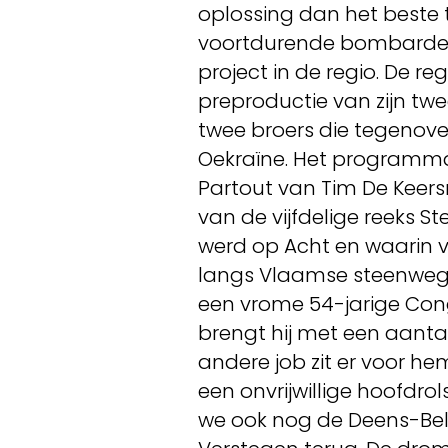
oplossing dan het beste
voortdurende bombardemen
project in de regio. De r
preproductie van zijn tw
twee broers die tegenove
Oekraïne. Het programm
Partout van Tim De Keer
van de vijfdelige reeks S
werd op Acht en waarin v
langs Vlaamse steenwege
een vrome 54-jarige Cong
brengt hij met een aant
andere job zit er voor he
een onvrijwillige hoofdro
we ook nog de Deens-Belg