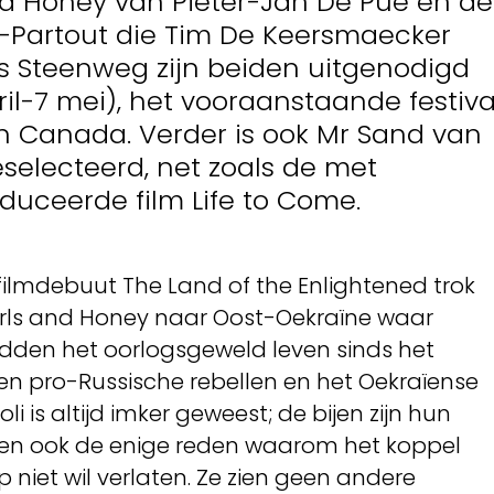
and Honey van Pieter-Jan De Pue en de
-Partout die Tim De Keersmaecker
s Steenweg zijn beiden uitgenodigd
ril-7 mei), het vooraanstaande festiva
n Canada. Verder is ook Mr Sand van
selecteerd, net zoals de met
uceerde film Life to Come.
filmdebuut The Land of the Enlightened trok
irls and Honey naar Oost-Oekraïne waar
idden het oorlogsgeweld leven sinds het
n pro-Russische rebellen en het Oekraïense
oli is altijd imker geweest; de bijen zijn hun
en ook de enige reden waarom het koppel
p niet wil verlaten. Ze zien geen andere