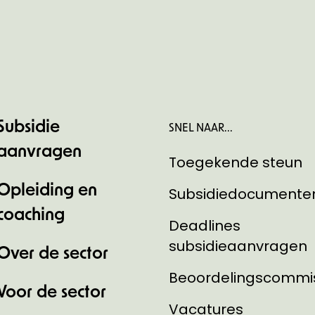
Subsidie
SNEL NAAR...
aanvragen
Toegekende steun
Opleiding en
Subsidiedocumente
coaching
Deadlines
subsidieaanvragen
Over de sector
Beoordelingscommi
Voor de sector
Vacatures