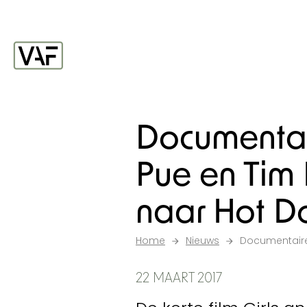
Ga verder naar de inhoud
Startpagina
Documentai
Pue en Tim
naar Hot D
Home
Nieuws
Documentaire
22 MAART 2017