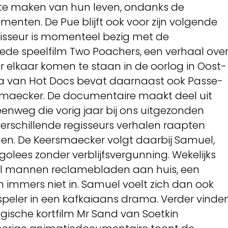
 te maken van hun leven, ondanks de
ten. De Pue blijft ook voor zijn volgende
egisseur is momenteel bezig met de
eede speelfilm Two Poachers, een verhaal ove
r elkaar komen te staan in de oorlog in Oost-
a van Hot Docs bevat daarnaast ook Passe-
smaecker. De documentaire maakt deel uit
teenweg die vorig jaar bij ons uitgezonden
erschillende regisseurs verhalen raapten
n. De Keersmaecker volgt daarbij Samuel,
olees zonder verblijfsvergunning. Wekelijks
al mannen reclamebladen aan huis, een
m immers niet in. Samuel voelt zich dan ook
lspeler in een kafkaiaans drama. Verder vinde
ische kortfilm Mr Sand van Soetkin