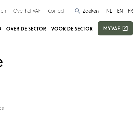
ten
Over het VAF
Contact
Zoeken
NL
EN
FR
MYVAF
G
OVER DE SECTOR
VOOR DE SECTOR
e
cs