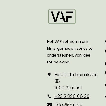
Startpagina
Het VAF zet zich in om
films, games en series te
ondersteunen, van idee
tot beleving.
Bischoffsheimlaan
38
1000 Brussel
+32 2 226 06 30
info@vaf.be