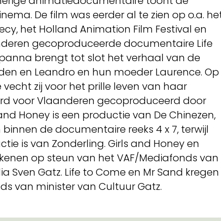
merige animatiedocumentaire toont de
ema. De film was eerder al te zien op o.a. he
cy, het Holland Animation Film Festival en
anderen gecoproduceerde documentaire Life
anna brengt tot slot het verhaal van de
den en Leandro en hun moeder Laurence. Op
vecht zij voor het prille leven van haar
werd voor Vlaanderen gecoproduceerd door
s and Honey is een productie van De Chinezen,
binnen de documentaire reeks 4 x 7, terwijl
tie is van Zonderling. Girls and Honey en
kenen op steun van het VAF/Mediafonds van
a Sven Gatz. Life to Come en Mr Sand kregen
ds van minister van Cultuur Gatz.