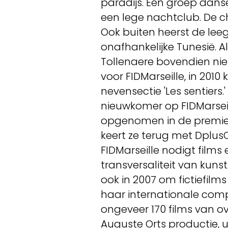
paradijs. Een groep dansers
een lege nachtclub. De chi
Ook buiten heerst de leeg
onafhankelijke Tunesië. Alle
Tollenaere bovendien nie
voor FIDMarseille, in 2010
nevensectie 'Les sentiers
nieuwkomer op FIDMarseil
opgenomen in de premier f
keert ze terug met DplusOn
FIDMarseille nodigt films
transversaliteit van kunst.
ook in 2007 om fictiefil
haar internationale compet
ongeveer 170 films van ov
Auguste Orts productie, 