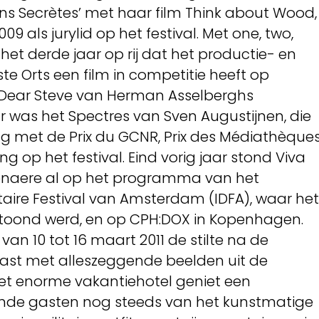
ns Secrètes’ met haar film Think about Wood,
09 als jurylid op het festival. Met one, two,
et derde jaar op rij dat het productie- en
te Orts een film in competitie heeft op
rd Dear Steve van Herman Asselberghs
r was het Spectres van Sven Augustijnen, die
g met de Prix du GCNR, Prix des Médiathèque
g op het festival. Eind vorig jaar stond Viva
lenaere al op het programma van het
aire Festival van Amsterdam (IDFA), waar het
rtoond werd, en op CPH:DOX in Kopenhagen.
van 10 tot 16 maart 2011 de stilte na de
vast met alleszeggende beelden uit de
n het enorme vakantiehotel geniet een
ende gasten nog steeds van het kunstmatige