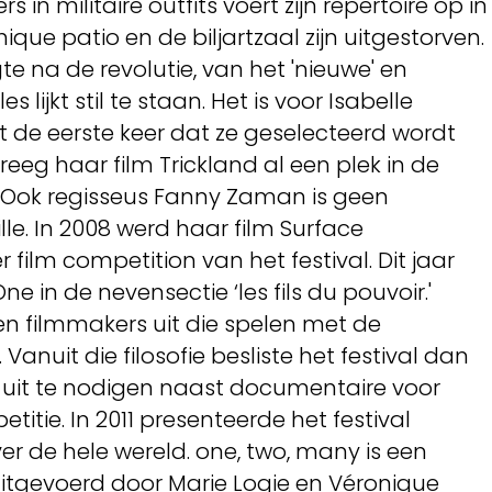
 in militaire outfits voert zijn repertoire op in
que patio en de biljartzaal zijn uitgestorven.
te na de revolutie, van het 'nieuwe' en
s lijkt stil te staan. Het is voor Isabelle
t de eerste keer dat ze geselecteerd wordt
 kreeg haar film Trickland al een plek in de
.' Ook regisseus Fanny Zaman is geen
le. In 2008 werd haar film Surface
ilm competition van het festival. Dit jaar
e in de nevensectie ‘les fils du pouvoir.'
 en filmmakers uit die spelen met de
 Vanuit die filosofie besliste het festival dan
ms uit te nodigen naast documentaire voor
itie. In 2011 presenteerde het festival
er de hele wereld. one, two, many is een
uitgevoerd door Marie Logie en Véronique