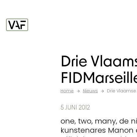
Ga verder naar de inhoud
Startpagina
Drie Vlaams
FIDMarseill
Home
Nieuws
Drie Vlaamse 
5 JUNI 2012
one, two, many, de n
kunstenares Manon d