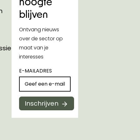
hoogte
n
blijven
Ontvang nieuws
over de sector op
ssies
maat van je
interesses
E-MAILADRES
Inschrijven